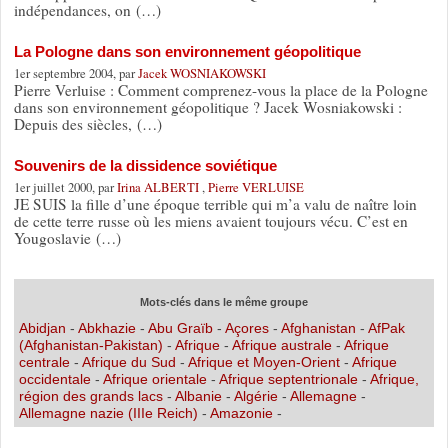
indépendances, on (…)
La Pologne dans son environnement géopolitique
1er septembre 2004, par
Jacek WOSNIAKOWSKI
Pierre Verluise : Comment comprenez-vous la place de la Pologne
dans son environnement géopolitique ? Jacek Wosniakowski :
Depuis des siècles, (…)
Souvenirs de la dissidence soviétique
1er juillet 2000, par
Irina ALBERTI
,
Pierre VERLUISE
JE SUIS la fille d’une époque terrible qui m’a valu de naître loin
de cette terre russe où les miens avaient toujours vécu. C’est en
Yougoslavie (…)
Mots-clés dans le même groupe
Abidjan
-
Abkhazie
-
Abu Graïb
-
Açores
-
Afghanistan
-
AfPak
(Afghanistan-Pakistan)
-
Afrique
-
Afrique australe
-
Afrique
centrale
-
Afrique du Sud
-
Afrique et Moyen-Orient
-
Afrique
occidentale
-
Afrique orientale
-
Afrique septentrionale
-
Afrique,
région des grands lacs
-
Albanie
-
Algérie
-
Allemagne
-
Allemagne nazie (IIIe Reich)
-
Amazonie
-