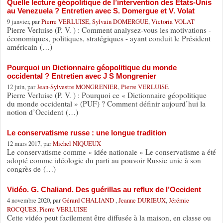
Quelle lecture géopolitique de l’intervention des Etats-Unis
au Venezuela ? Entretien avec S. Domergue et V. Volat
9 janvier, par
Pierre VERLUISE
,
Sylvain DOMERGUE
,
Victoria VOLAT
Pierre Verluise (P. V. ) : Comment analysez-vous les motivations -
économiques, politiques, stratégiques - ayant conduit le Président
américain (…)
Pourquoi un Dictionnaire géopolitique du monde
occidental ? Entretien avec J S Mongrenier
12 juin, par
Jean-Sylvestre MONGRENIER
,
Pierre VERLUISE
Pierre Verluise (P. V. ) : Pourquoi ce « Dictionnaire géopolitique
du monde occidental » (PUF) ? Comment définir aujourd’hui la
notion d’Occident (…)
Le conservatisme russe : une longue tradition
12 mars 2017, par
Michel NIQUEUX
Le conservatisme comme « idée nationale » Le conservatisme a été
adopté comme idéologie du parti au pouvoir Russie unie à son
congrès de (…)
Vidéo. G. Chaliand. Des guérillas au reflux de l’Occident
4 novembre 2020, par
Gérard CHALIAND
,
Jeanne DURIEUX
,
Jérémie
ROCQUES
,
Pierre VERLUISE
Cette vidéo peut facilement être diffusée à la maison, en classe ou