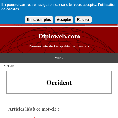
En poursuivant votre navigation sur ce site, vous acceptez l’utilisation
de cookies.
En savoir plus
Accepter
Refuser
Diploweb.com
Premier site de Géopolitique français
Menu
Mot-clé :
Occident
Articles liés à ce mot-clé :