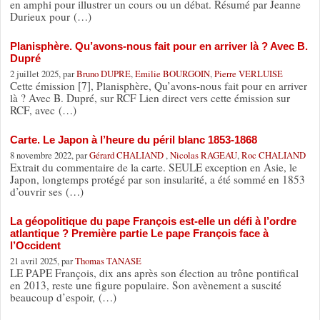
en amphi pour illustrer un cours ou un débat. Résumé par Jeanne
Durieux pour (…)
Planisphère. Qu’avons-nous fait pour en arriver là ? Avec B.
Dupré
2 juillet 2025, par
Bruno DUPRE
,
Emilie BOURGOIN
,
Pierre VERLUISE
Cette émission [7], Planisphère, Qu’avons-nous fait pour en arriver
là ? Avec B. Dupré, sur RCF Lien direct vers cette émission sur
RCF, avec (…)
Carte. Le Japon à l’heure du péril blanc 1853-1868
8 novembre 2022, par
Gérard CHALIAND
,
Nicolas RAGEAU
,
Roc CHALIAND
Extrait du commentaire de la carte. SEULE exception en Asie, le
Japon, longtemps protégé par son insularité, a été sommé en 1853
d’ouvrir ses (…)
La géopolitique du pape François est-elle un défi à l’ordre
atlantique ? Première partie Le pape François face à
l’Occident
21 avril 2025, par
Thomas TANASE
LE PAPE François, dix ans après son élection au trône pontifical
en 2013, reste une figure populaire. Son avènement a suscité
beaucoup d’espoir, (…)