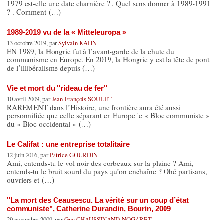
1979 est-elle une date charnière ? . Quel sens donner à 1989-1991
? . Comment (…)
1989-2019 vu de la « Mitteleuropa »
13 octobre 2019, par
Sylvain KAHN
EN 1989, la Hongrie fut à l’avant-garde de la chute du
communisme en Europe. En 2019, la Hongrie y est la tête de pont
de l’illibéralisme depuis (…)
Vie et mort du "rideau de fer"
10 avril 2009, par
Jean-François SOULET
RAREMENT dans l’Histoire, une frontière aura été aussi
personnifiée que celle séparant en Europe le « Bloc communiste »
du « Bloc occidental » (…)
Le Califat : une entreprise totalitaire
12 juin 2016, par
Patrice GOURDIN
Ami, entends-tu le vol noir des corbeaux sur la plaine ? Ami,
entends-tu le bruit sourd du pays qu’on enchaîne ? Ohé partisans,
ouvriers et (…)
"La mort des Ceausescu. La vérité sur un coup d’état
communiste", Catherine Durandin, Bourin, 2009
29 novembre 2009, par
Guy CHAUSSINAND-NOGARET