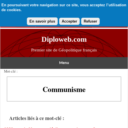
En poursuivant votre navigation sur ce site, vous acceptez l’utilisation
de cookies.
En savoir plus
Accepter
Refuser
Diploweb.com
Premier site de Géopolitique français
Menu
Mot-clé :
Communisme
Articles liés à ce mot-clé :