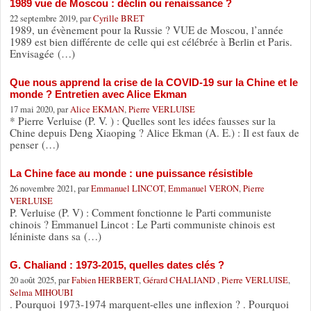
1989 vue de Moscou : déclin ou renaissance ?
22 septembre 2019, par
Cyrille BRET
1989, un évènement pour la Russie ? VUE de Moscou, l’année
1989 est bien différente de celle qui est célébrée à Berlin et Paris.
Envisagée (…)
Que nous apprend la crise de la COVID-19 sur la Chine et le
monde ? Entretien avec Alice Ekman
17 mai 2020, par
Alice EKMAN
,
Pierre VERLUISE
* Pierre Verluise (P. V. ) : Quelles sont les idées fausses sur la
Chine depuis Deng Xiaoping ? Alice Ekman (A. E.) : Il est faux de
penser (…)
La Chine face au monde : une puissance résistible
26 novembre 2021, par
Emmanuel LINCOT
,
Emmanuel VERON
,
Pierre
VERLUISE
P. Verluise (P. V) : Comment fonctionne le Parti communiste
chinois ? Emmanuel Lincot : Le Parti communiste chinois est
léniniste dans sa (…)
G. Chaliand : 1973-2015, quelles dates clés ?
20 août 2025, par
Fabien HERBERT
,
Gérard CHALIAND
,
Pierre VERLUISE
,
Selma MIHOUBI
. Pourquoi 1973-1974 marquent-elles une inflexion ? . Pourquoi