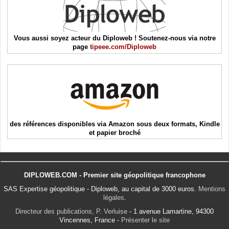
Vous aussi soyez acteur du Diploweb ! Soutenez-nous via notre
page
tipeee.com/Diploweb
des références disponibles via Amazon sous deux formats, Kindle
et papier broché
DIPLOWEB.COM - Premier site géopolitique francophone
SAS Expertise géopolitique - Diploweb, au capital de 3000 euros.
Mentions
légales
.
Directeur des publications, P. Verluise
- 1 avenue Lamartine, 94300
Vincennes, France -
Présenter le site