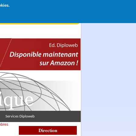
okies.
rticipation libre par CB ou Paypal, Merci !
Services Diploweb
mbres
Direction