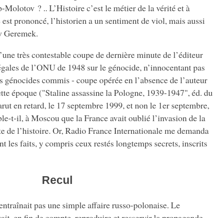
Molotov ? .. L’Histoire c’est le métier de la vérité et à
st prononcé, l’historien a un sentiment de viol, mais aussi
aw Geremek.
 d’une très contestable coupe de dernière minute de l’éditeur
légales de l’ONU de 1948 sur le génocide, n’innocentant pas
 génocides commis - coupe opérée en l’absence de l’auteur
tte époque ("Staline assassine la Pologne, 1939-1947", éd. du
parut en retard, le 17 septembre 1999, et non le 1er septembre,
-t-il, à Moscou que la France avait oublié l’invasion de la
ite de l’histoire. Or, Radio France Internationale me demanda
ant les faits, y compris ceux restés longtemps secrets, inscrits
Recul
ntraînait pas une simple affaire russo-polonaise. Le
t, en fin de compte, reproduire et resservir la propagande