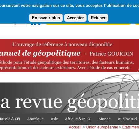
ursuivant votre navigation sur ce site, vous acceptez l’utilisation de co
En savoir plus
Accepter
Refuser
Abonnement gratuit à la Lettre du Diploweb
Pa
Russie & CEI
Amérique
Asie
Afrique & M.-O.
Monde
Audiovisuel
Accueil
>
Union européenne
>
États me