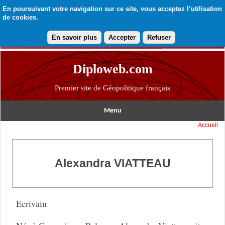
En poursuivant votre navigation sur ce site, vous acceptez l’utilisation
de cookies.
En savoir plus
Accepter
Refuser
Diploweb.com
Premier site de Géopolitique français
Menu
Accueil
Alexandra VIATTEAU
Ecrivain