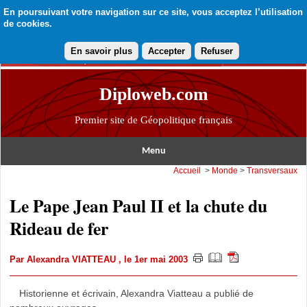
En poursuivant votre navigation sur ce site, vous acceptez l’utilisation
de cookies.
En savoir plus
Accepter
Refuser
Diploweb.com
Premier site de Géopolitique français
Menu
Accueil
>
Monde
>
Transversaux
Le Pape Jean Paul II et la chute du
Rideau de fer
Par
Alexandra VIATTEAU
, le 1er mai 2003
Historienne et écrivain, Alexandra Viatteau a publié de