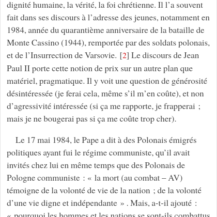
dignité humaine, la vérité, la foi chrétienne. Il l’a souvent
fait dans ses discours à l’adresse des jeunes, notamment en
1984, année du quarantième anniversaire de la bataille de
Monte Cassino (1944), remportée par des soldats polonais,
et de l’Insurrection de Varsovie.
[
]
Le discours de Jean
2
Paul II porte cette notion de prix sur un autre plan que
matériel, pragmatique. Il y voit une question de générosité
désintéressée (je ferai cela, même s’il m’en coûte), et non
d’agressivité intéressée (si ça me rapporte, je frapperai ;
mais je ne bougerai pas si ça me coûte trop cher).
Le 17 mai 1984, le Pape a dit à des Polonais émigrés
politiques ayant fui le régime communiste, qu’il avait
invités chez lui en même temps que des Polonais de
Pologne communiste : « la mort (au combat – AV)
témoigne de la volonté de vie de la nation ; de la volonté
d’une vie digne et indépendante » . Mais, a-t-il ajouté :
« pourquoi les hommes et les nations se sont-ils combattus