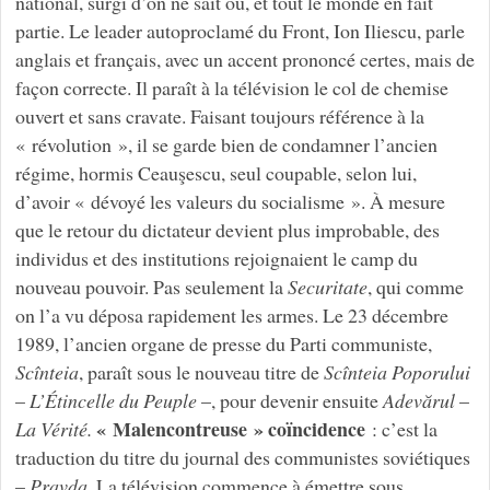
national, surgi d’on ne sait où, et tout le monde en fait
partie. Le leader autoproclamé du Front, Ion Iliescu, parle
anglais et français, avec un accent prononcé certes, mais de
façon correcte. Il paraît à la télévision le col de chemise
ouvert et sans cravate. Faisant toujours référence à la
« révolution », il se garde bien de condamner l’ancien
régime, hormis Ceauşescu, seul coupable, selon lui,
d’avoir « dévoyé les valeurs du socialisme ». À mesure
que le retour du dictateur devient plus improbable, des
individus et des institutions rejoignaient le camp du
nouveau pouvoir. Pas seulement la
Securitate
, qui comme
on l’a vu déposa rapidement les armes. Le 23 décembre
1989, l’ancien organe de presse du Parti communiste,
Scînteia
, paraît sous le nouveau titre de
Scînteia Poporului
–
L’Étincelle du Peuple
–, pour devenir ensuite
Adevărul
–
« Malencontreuse » coïncidence
La Vérité.
: c’est la
traduction du titre du journal des communistes soviétiques
–
Pravda
. La télévision commence à émettre sous