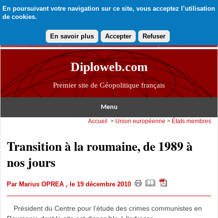
En poursuivant votre navigation sur ce site, vous acceptez l’utilisation
de cookies.
En savoir plus
Accepter
Refuser
Diploweb.com
Premier site de Géopolitique français
Menu
Accueil
>
Union européenne
>
États membres
Transition à la roumaine, de 1989 à
nos jours
Par
Marius OPREA
, le 19 décembre 2010
Président du Centre pour l’étude des crimes communistes en