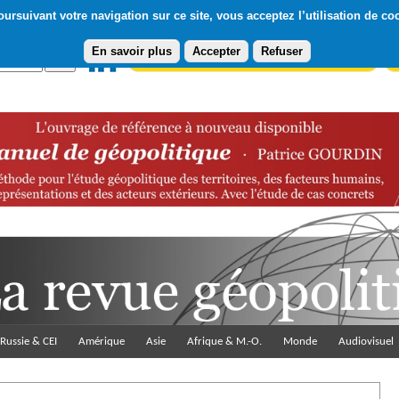
ursuivant votre navigation sur ce site, vous acceptez l’utilisation de co
En savoir plus
Accepter
Refuser
Abonnement gratuit à la Lettre du Diploweb
Pa
Russie & CEI
Amérique
Asie
Afrique & M.-O.
Monde
Audiovisuel