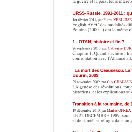
la guerre et la paix, leurs intérê
URSS-Russie, 1991-2011 : que
1er février 2011, par
Pierre VERLUISE
English AVEC des modalités dif
Poutine (2000 - ) ont le même o
1 - OTAN, histoire et fin ?
26 septembre 2013, par
Catherine DU
Chapitre 1. Quand s’achève l’his
confrontation avec l’Alliance at
"La mort des Ceausescu. La 
Bourin, 2009
29 novembre 2009, par
Guy CHAUSS
LA genèse des révolutions, toujo
historiens, et les explications se
Transition à la roumaine, de 
19 décembre 2010, par
Marius OPREA
LE 22 DECEMBRE 1989, sous l’ass
et de sûreté, se réfugie dans un