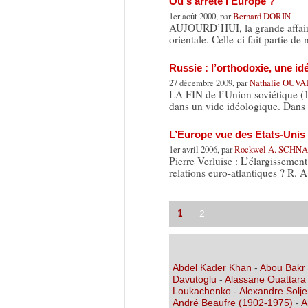
Où s’arrête l’Europe ?
1er août 2000, par
Bernard DORIN
AUJOURD’HUI, la grande affaire 
orientale. Celle-ci fait partie d
Russie : l’orthodoxie, une id
27 décembre 2009, par
Nathalie OUV
LA FIN de l’Union soviétique (1
dans un vide idéologique. Dans 
L’Europe vue des Etats-Unis
1er avril 2006, par
Rockwel A. SCHN
Pierre Verluise : L’élargissemen
relations euro-atlantiques ? R. 
1
2
Abdel Kader Khan
-
Abou Bakr
Davutoglu
-
Alassane Ouattara
Loukachenko
-
Alexandre Solje
André Beaufre (1902-1975)
-
A