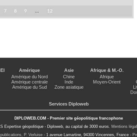
7
8
9
…
12
EI
Amérique
Asie
Afrique & M.-O.
Amérique du Nord
Chine
Afrique
Amérique centrale
Inde
Moyen-Orient
Amérique du Sud
Zone asiatique
Li
Dos
Services Diploweb
DIPLOWEB.COM - Premier site géopolitique francophone
S Expertise géopolitique - Diploweb, au capital de 3000 euros.
Mentions léga
publications, P. Verluise
- 1 avenue Lamartine, 94300 Vincennes, France -
Pr