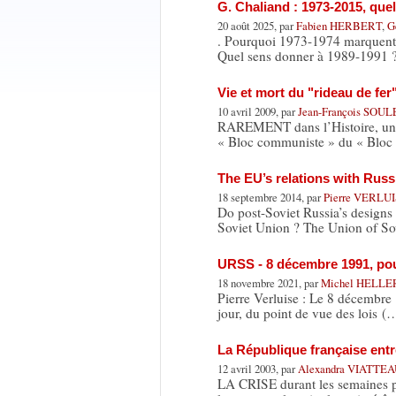
G. Chaliand : 1973-2015, quel
20 août 2025, par
Fabien HERBERT
,
G
. Pourquoi 1973-1974 marquent-el
Quel sens donner à 1989-1991
Vie et mort du "rideau de fer
10 avril 2009, par
Jean-François SOUL
RAREMENT dans l’Histoire, une f
« Bloc communiste » du « Bloc 
The EU’s relations with Russ
18 septembre 2014, par
Pierre VERLU
Do post-Soviet Russia’s designs 
Soviet Union ? The Union of So
URSS - 8 décembre 1991, pou
18 novembre 2021, par
Michel HELLE
Pierre Verluise : Le 8 décembre 
jour, du point de vue des lois (
La République française entre
12 avril 2003, par
Alexandra VIATTE
LA CRISE durant les semaines pré