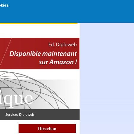
okies.
rticipation libre par CB ou Paypal, Merci !
Services Diploweb
Direction