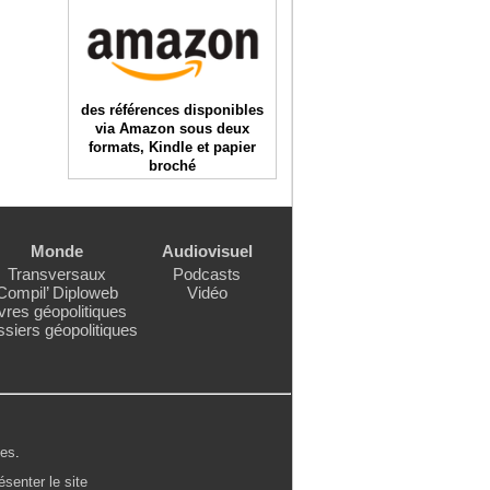
des références disponibles
via Amazon sous deux
formats, Kindle et papier
broché
Monde
Audiovisuel
Transversaux
Podcasts
Compil’ Diploweb
Vidéo
vres géopolitiques
siers géopolitiques
les
.
ésenter le site