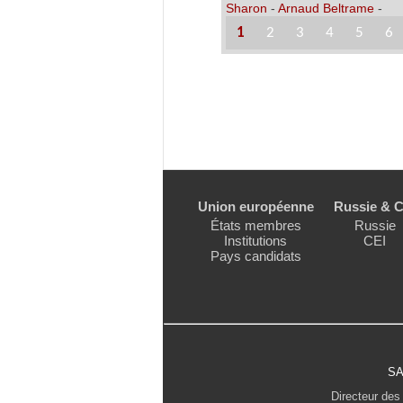
Sharon
-
Arnaud Beltrame
-
1
2
3
4
5
6
Union européenne
Russie & C
États membres
Russie
Institutions
CEI
Pays candidats
SA
Directeur des 