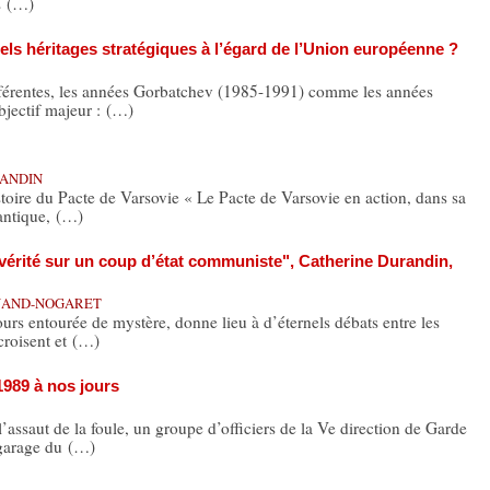
ts (…)
ls héritages stratégiques à l’égard de l’Union européenne ?
férentes, les années Gorbatchev (1985-1991) comme les années
bjectif majeur : (…)
RANDIN
toire du Pacte de Varsovie « Le Pacte de Varsovie en action, dans sa
lantique, (…)
vérité sur un coup d’état communiste", Catherine Durandin,
INAND-NOGARET
urs entourée de mystère, donne lieu à d’éternels débats entre les
 croisent et (…)
1989 à nos jours
aut de la foule, un groupe d’officiers de la Ve direction de Garde
 garage du (…)