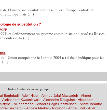
de l’Europe occidentale est d’assimiler l’Europe centrale et
e notre Europe mais (…)
éologie de substitution ?
AROFF
991) et l’effondrement du système communiste ont laissé les Russes
ce contexte, la (…)
ABEL
t de l’Union européenne le 1er mai 2004 a-t-il été bénéfique pour les
A. (…)
Mots-clés dans le même groupe
 al-Baghdadi
-
Adolf Hitler
-
Ahmed Jalaf Massadeh
-
Ahmet
-
Aleksander Kwasniewski
-
Alexandre Douguine
-
Alexandre
nistyne
-
Ali Khamenei
-
Anders Fogh Rasmussen
-
André Beaufre
-
ndréi Sakharov
-
Angela Merkel
-
Angleton
-
Anna-Lindt
-
Ariel