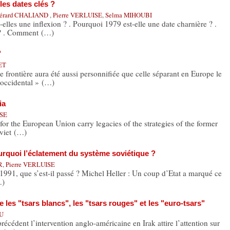
les dates clés ?
érard CHALIAND
,
Pierre VERLUISE
,
Selma MIHOUBI
les une inflexion ? . Pourquoi 1979 est-elle une date charnière ? .
 ? . Comment (…)
"
ET
rontière aura été aussi personnifiée que celle séparant en Europe le
occidental » (…)
ia
ISE
for the European Union carry legacies of the strategies of the former
viet (…)
rquoi l’éclatement du système soviétique ?
R
,
Pierre VERLUISE
1991, que s’est-il passé ? Michel Heller : Un coup d’Etat a marqué ce
…)
 les "tsars blancs", les "tsars rouges" et les "euro-tsars"
AU
cédent l’intervention anglo-américaine en Irak attire l’attention sur