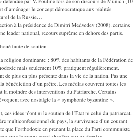
» défendue par V. Poutine lors de son discours de Munich (10
agit d’aménager le concept démocratique aux réalités
lturel de la Russie…
ection à la présidence de Dimitri Medvedev (2008), certains
ine leader national, recours suprême en dehors des partis.
choué faute de soutien.
 la religion dominante : 80% des habitants de la Fédération de
thodoxie mais seulement 10% pratiquent régulièrement.
t de plus en plus présente dans la vie de la nation. Pas une
la bénédiction d’un prêtre. Les médias couvrent toutes les
nt la moindre des interventions du Patriarche. Certains
t évoquent avec nostalgie la « symphonie byzantine ».
 ces idées n’ont ni le soutien de l’Etat ni celui du patriarcat.
ctère multiconfessionnel du pays, la survivance d’un courant
inte que l’orthodoxie en prenant la place du Parti communiste
ne avec le temps aussi obsolète que ce dernier.