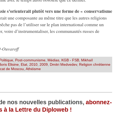
ssie s’orienterait plutôt vers une forme de « conservatisme
rait une composante au même titre que les autres religions
pêche pas de l’utiliser sur le plan international comme un
er, voire d’instrumentaliser, les communautés russes de
9-Ouvaroff
Politique
,
Post-communisme
,
Médias
,
KGB - FSB
,
Mikhaïl
Boris Eltsine
,
Etat
,
2010
,
2009
,
Dmitri Medvedev
,
Religion chrétienne
rcat de Moscou
,
Athéisme
 de nos nouvelles publications,
abonnez-
 à la Lettre du Diploweb !