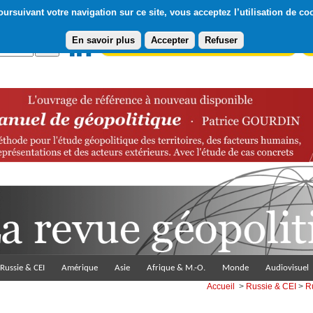
ursuivant votre navigation sur ce site, vous acceptez l’utilisation de co
En savoir plus
Accepter
Refuser
Abonnement gratuit à la Lettre du Diploweb
Pa
Russie & CEI
Amérique
Asie
Afrique & M.-O.
Monde
Audiovisuel
Accueil
>
Russie & CEI
>
R