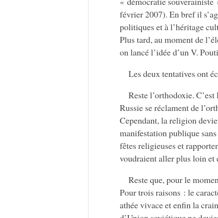
« démocratie souverainiste 
février 2007). En bref il s’
politiques et à l’héritage cu
Plus tard, au moment de l’él
on lancé l’idée d’un V. Pout
Les deux tentatives ont é
Reste l’orthodoxie. C’est
Russie se réclament de l’or
Cependant, la religion devien
manifestation publique sans 
fêtes religieuses et rapporte
voudraient aller plus loin e
Reste que, pour le moment,
Pour trois raisons : le cara
athée vivace et enfin la cra
d’Union soviétique ne devien