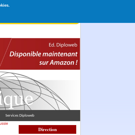
okies.
rticipation libre par CB ou Paypal, Merci !
Services Diploweb
ussie
Direction