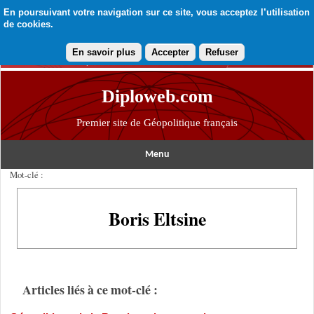
En poursuivant votre navigation sur ce site, vous acceptez l’utilisation
de cookies.
En savoir plus
Accepter
Refuser
Diploweb.com
Premier site de Géopolitique français
Menu
Mot-clé :
Boris Eltsine
Articles liés à ce mot-clé :