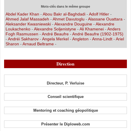
Mots-clés dans le même groupe
Abdel Kader Khan
-
Abou Bakr al-Baghdadi
-
Adolf Hitler
-
Ahmed Jalaf Massadeh
-
Ahmet Davutoglu
-
Alassane Ouattara
-
Aleksander Kwasniewski
-
Alexandre Douguine
-
Alexandre
Loukachenko
-
Alexandre Soljenistyne
-
Ali Khamenei
-
Anders
Fogh Rasmussen
-
André Beaufre
-
André Beaufre (1902-1975)
-
Andréi Sakharov
-
Angela Merkel
-
Angleton
-
Anna-Lindt
-
Ariel
Sharon
-
Arnaud Beltrame
-
Direction
Directeur, P. Verluise
Conseil scientifique
Mentoring et coaching géopolitique
Présenter le Diploweb.com