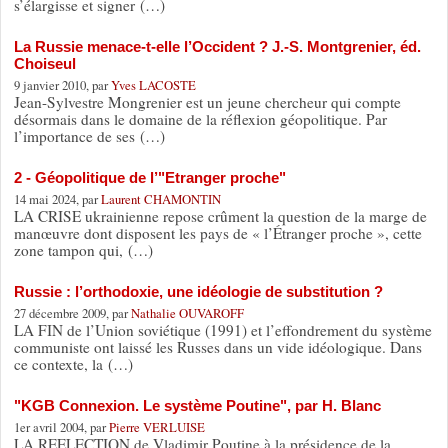
s’élargisse et signer (…)
La Russie menace-t-elle l’Occident ? J.-S. Montgrenier, éd.
Choiseul
9 janvier 2010, par
Yves LACOSTE
Jean-Sylvestre Mongrenier est un jeune chercheur qui compte
désormais dans le domaine de la réflexion géopolitique. Par
l’importance de ses (…)
2 - Géopolitique de l’"Etranger proche"
14 mai 2024, par
Laurent CHAMONTIN
LA CRISE ukrainienne repose crûment la question de la marge de
manœuvre dont disposent les pays de « l’Étranger proche », cette
zone tampon qui, (…)
Russie : l’orthodoxie, une idéologie de substitution ?
27 décembre 2009, par
Nathalie OUVAROFF
LA FIN de l’Union soviétique (1991) et l’effondrement du système
communiste ont laissé les Russes dans un vide idéologique. Dans
ce contexte, la (…)
"KGB Connexion. Le système Poutine", par H. Blanc
1er avril 2004, par
Pierre VERLUISE
LA REELECTION de Vladimir Poutine à la présidence de la