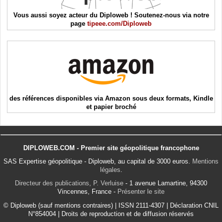
Vous aussi soyez acteur du Diploweb ! Soutenez-nous via notre
page
tipeee.com/Diploweb
des références disponibles via Amazon sous deux formats, Kindle
et papier broché
DIPLOWEB.COM - Premier site géopolitique francophone
SAS Expertise géopolitique - Diploweb, au capital de 3000 euros.
Mentions
légales
.
Directeur des publications, P. Verluise
- 1 avenue Lamartine, 94300
Vincennes, France -
Présenter le site
© Diploweb (sauf mentions contraires) | ISSN 2111-4307 | Déclaration CNIL
N°854004 | Droits de reproduction et de diffusion réservés