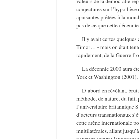
valeurs de la démocratie repré
conjectures sur l’hypothèse d’
apaisantes prêtées à la mond
pas de ce que cette décennie
Il y avait certes quelque
Timor… - mais on était tenté
rapidement, de la Guerre fro
La décennie 2000 aura été
York et Washington (2001), q
D’abord en révélant, brut
méthode, de nature, du fait, 
l’universitaire britannique S
d’acteurs transnationaux s’é
cette arène internationale p
multilatérales, allant jusqu’
pourtant comme leur apanage 