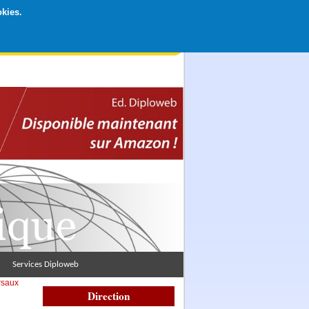
okies.
rticipation libre par CB ou Paypal, Merci !
Services Diploweb
rsaux
Direction