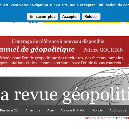
ursuivant votre navigation sur ce site, vous acceptez l’utilisation de co
En savoir plus
Accepter
Refuser
Abonnement gratuit à la Lettre du Diploweb
Pa
Russie & CEI
Amérique
Asie
Afrique & M.-O.
Monde
Audiovisuel
Accueil
>
Monde
>
Transve