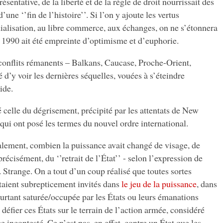
sentative, de la liberté et de la règle de droit nourrissait des
une ‘’fin de l’histoire’’. Si l’on y ajoute les vertus
ialisation, au libre commerce, aux échanges, on ne s’étonnera
 1990 ait été empreinte d’optimisme et d’euphorie.
s conflits rémanents – Balkans, Caucase, Proche-Orient,
 d’y voir les dernières séquelles, vouées à s’éteindre
ide.
 celle du dégrisement, précipité par les attentats de New
ui ont posé les termes du nouvel ordre international.
alement, combien la puissance avait changé de visage, de
précisément, du ‘’retrait de l’État’’ - selon l’expression de
. Strange. On a tout d’un coup réalisé que toutes sortes
taient subrepticement invités dans
le jeu de la puissance
, dans
ourtant saturée/occupée par les États ou leurs émanations
à défier ces États sur le terrain de l’action armée, considéré
incontesté. Ce n’est pas, en effet, contre un État que les