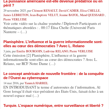
La puissance américaine est-elle devenue prédatrice ou en
péril ?
29 novembre 2025, par
Clément RENAULT
,
David CADIER
,
Elisa CHELLE
,
James LEBRETON
,
Jean-Baptiste VELUT
,
Jeanne BAYOL
,
Maud QUESSARD
,
Pierre VERLUISE
Voir cette vidéo sur la chaîne youtube / Diploweb Participants et
thématiques abordées : . 00:17 Élisa Chelle (Université Paris
Nanterre – (…)
Planisphère. L’influence et la guerre informationnelle sont-
elles au cœur des démocraties ? Avec L. Relano
3 juin, par
Emilie BOURGOIN
,
Ludivine RELANO
,
Pierre VERLUISE
Cette émission [2] Planisphère, L’influence et la guerre
informationnelle sont-elles au cœur des démocraties ? Avec L.
Relano, sur RCF Notre Dame (…)
Le concept américain de nouvelle frontière : de la conquête
de l’Ouest au cyberespace
14 mai 2016, par
Yannick HARREL
EN INTRODUISANT le terme d’autoroutes de l’information, Al
Gore lorsqu’il était vice-président des Etats-Unis, faisait écho à un
nouvel espace mal (…)
Turquie. L’espace numérique, entre surveillance et liberté ?