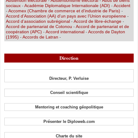
Abstention électorale
-
Abstentionisme électoral
-
Abus de biens
sociaux
-
Académie Diplomatique Internationale (ADI)
-
Accident
-
Accomex (Chambre de commerce et d’industrie de Paris)
-
Accord d’Association (AA) d’un pays avec l’Union européenne
-
Accord d’association subrégional
-
Accord de libre-échange
-
Accord de partenariat de Cotonou
-
Accord de partenariat et de
coopération (APC)
-
Accord international
-
Accords de Dayton
(1995)
-
Accords de Latran
-
Direction
Directeur, P. Verluise
Conseil scientifique
Mentoring et coaching géopolitique
Présenter le Diploweb.com
Charte du site