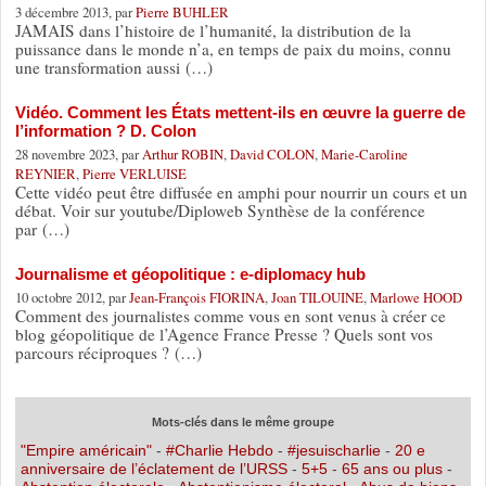
3 décembre 2013, par
Pierre BUHLER
JAMAIS dans l’histoire de l’humanité, la distribution de la
puissance dans le monde n’a, en temps de paix du moins, connu
une transformation aussi (…)
Vidéo. Comment les États mettent-ils en œuvre la guerre de
l’information ? D. Colon
28 novembre 2023, par
Arthur ROBIN
,
David COLON
,
Marie-Caroline
REYNIER
,
Pierre VERLUISE
Cette vidéo peut être diffusée en amphi pour nourrir un cours et un
débat. Voir sur youtube/Diploweb Synthèse de la conférence
par (…)
Journalisme et géopolitique : e-diplomacy hub
10 octobre 2012, par
Jean-François FIORINA
,
Joan TILOUINE
,
Marlowe HOOD
Comment des journalistes comme vous en sont venus à créer ce
blog géopolitique de l’Agence France Presse ? Quels sont vos
parcours réciproques ? (…)
Mots-clés dans le même groupe
"Empire américain"
-
#Charlie Hebdo
-
#jesuischarlie
-
20 e
anniversaire de l’éclatement de l’URSS
-
5+5
-
65 ans ou plus
-