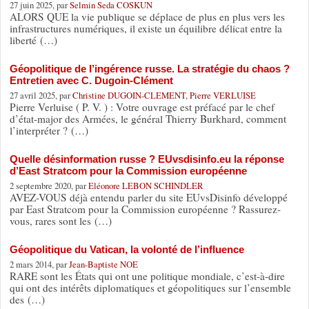
27 juin 2025, par
Selmin Seda COSKUN
ALORS QUE la vie publique se déplace de plus en plus vers les
infrastructures numériques, il existe un équilibre délicat entre la
liberté (…)
Géopolitique de l’ingérence russe. La stratégie du chaos ?
Entretien avec C. Dugoin-Clément
27 avril 2025, par
Christine DUGOIN-CLEMENT
,
Pierre VERLUISE
Pierre Verluise ( P. V. ) : Votre ouvrage est préfacé par le chef
d’état-major des Armées, le général Thierry Burkhard, comment
l’interpréter ? (…)
Quelle désinformation russe ? EUvsdisinfo.eu la réponse
d’East Stratcom pour la Commission européenne
2 septembre 2020, par
Eléonore LEBON SCHINDLER
AVEZ-VOUS déjà entendu parler du site EUvsDisinfo développé
par East Stratcom pour la Commission européenne ? Rassurez-
vous, rares sont les (…)
Géopolitique du Vatican, la volonté de l’influence
2 mars 2014, par
Jean-Baptiste NOE
RARE sont les États qui ont une politique mondiale, c’est-à-dire
qui ont des intérêts diplomatiques et géopolitiques sur l’ensemble
des (…)