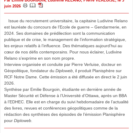
Par
Emilie BOURGOIN
,
Ludivine RELANO
,
Pierre VERLUISE
, le 3
juin 2026
Issue du recrutement universitaire, la capitaine Ludivine Relano
est lauréate du concours de l’Ecole de guerre – Gendarmerie, en
2024. Ses domaines de prédilection sont la communication
publique et de crise, le management de l’information stratégique,
les enjeux relatifs à l’influence. Des thématiques aujourd’hui au
cœur de nos défis contemporains. Pour nous éclairer, Ludivine
Relano s’exprime en son nom propre.
Interview organisée et conduite par Pierre Verluise, docteur en
Géopolitique, fondateur du
Diploweb
, il produit Planisphère sur
RCF Notre Dame. Cette émission a été diffusée en direct le 2 juin
2026.
Synthèse par Emilie Bourgoin, étudiante en dernière année de
Master Sécurité et Défense à l’Université d’Ottawa, après un BBA
à l’EDHEC. Elle est en charge du suivi hebdomadaire de l’actualité
des livres, revues et conférences géopolitiques comme de la
rédaction des synthèses des épisodes de l’émission Planisphère
pour
Diploweb
.