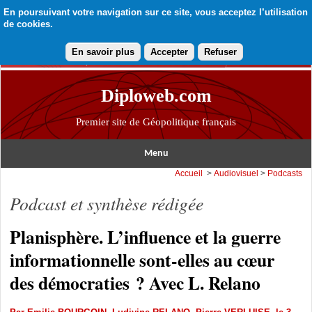
En poursuivant votre navigation sur ce site, vous acceptez l’utilisation
de cookies.
En savoir plus
Accepter
Refuser
Diploweb.com
Premier site de Géopolitique français
Menu
Accueil
>
Audiovisuel
>
Podcasts
Podcast et synthèse rédigée
Planisphère. L’influence et la guerre
informationnelle sont-elles au cœur
des démocraties ? Avec L. Relano