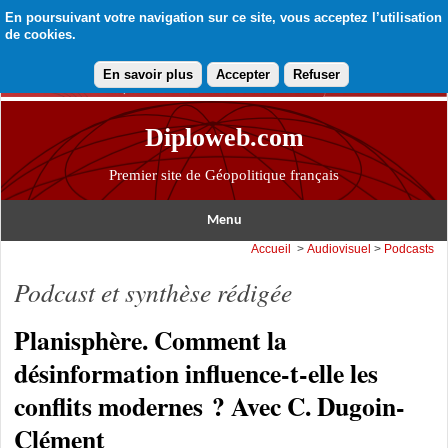
En poursuivant votre navigation sur ce site, vous acceptez l’utilisation
de cookies.
En savoir plus
Accepter
Refuser
Diploweb.com
Premier site de Géopolitique français
Menu
Accueil
>
Audiovisuel
>
Podcasts
Podcast et synthèse rédigée
Planisphère. Comment la
désinformation influence-t-elle les
conflits modernes ? Avec C. Dugoin-
Clément