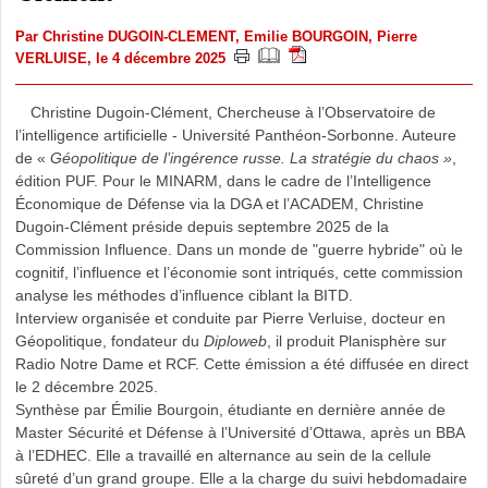
Par
Christine DUGOIN-CLEMENT
,
Emilie BOURGOIN
,
Pierre
VERLUISE
, le 4 décembre 2025
Christine Dugoin-Clément, Chercheuse à l’Observatoire de
l’intelligence artificielle - Université Panthéon-Sorbonne. Auteure
de «
Géopolitique de l’ingérence russe. La stratégie du chaos »
,
édition PUF. Pour le MINARM, dans le cadre de l’Intelligence
Économique de Défense via la DGA et l’ACADEM, Christine
Dugoin-Clément préside depuis septembre 2025 de la
Commission Influence. Dans un monde de "guerre hybride" où le
cognitif, l’influence et l’économie sont intriqués, cette commission
analyse les méthodes d’influence ciblant la BITD.
Interview organisée et conduite par Pierre Verluise, docteur en
Géopolitique, fondateur du
Diploweb
, il produit Planisphère sur
Radio Notre Dame et RCF. Cette émission a été diffusée en direct
le 2 décembre 2025.
Synthèse par Émilie Bourgoin, étudiante en dernière année de
Master Sécurité et Défense à l’Université d’Ottawa, après un BBA
à l’EDHEC. Elle a travaillé en alternance au sein de la cellule
sûreté d’un grand groupe. Elle a la charge du suivi hebdomadaire