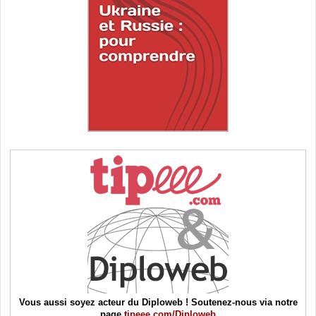
Vous aussi soyez acteur du Diploweb ! Soutenez-nous via notre
page
tipeee.com/Diploweb