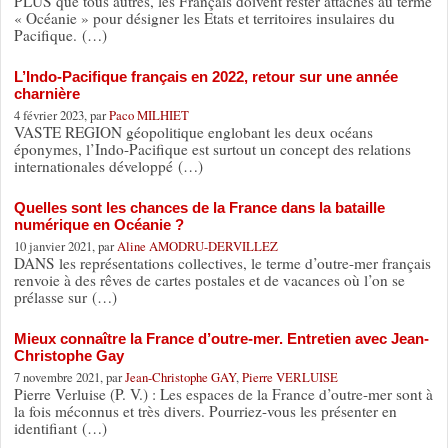
PLUS que tous autres, les Français doivent rester attachés au terme
« Océanie » pour désigner les Etats et territoires insulaires du
Pacifique. (…)
L’Indo-Pacifique français en 2022, retour sur une année
charnière
4 février 2023, par
Paco MILHIET
VASTE REGION géopolitique englobant les deux océans
éponymes, l’Indo-Pacifique est surtout un concept des relations
internationales développé (…)
Quelles sont les chances de la France dans la bataille
numérique en Océanie ?
10 janvier 2021, par
Aline AMODRU-DERVILLEZ
DANS les représentations collectives, le terme d’outre-mer français
renvoie à des rêves de cartes postales et de vacances où l’on se
prélasse sur (…)
Mieux connaître la France d’outre-mer. Entretien avec Jean-
Christophe Gay
7 novembre 2021, par
Jean-Christophe GAY
,
Pierre VERLUISE
Pierre Verluise (P. V.) : Les espaces de la France d’outre-mer sont à
la fois méconnus et très divers. Pourriez-vous les présenter en
identifiant (…)