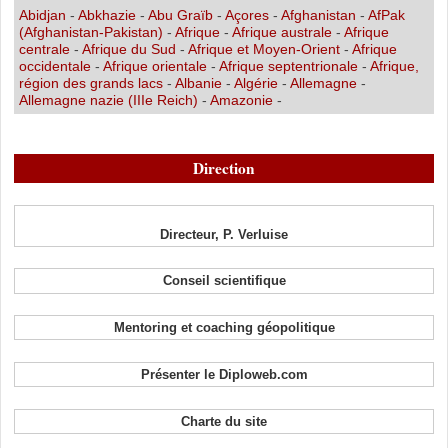
Abidjan
-
Abkhazie
-
Abu Graïb
-
Açores
-
Afghanistan
-
AfPak
(Afghanistan-Pakistan)
-
Afrique
-
Afrique australe
-
Afrique
centrale
-
Afrique du Sud
-
Afrique et Moyen-Orient
-
Afrique
occidentale
-
Afrique orientale
-
Afrique septentrionale
-
Afrique,
région des grands lacs
-
Albanie
-
Algérie
-
Allemagne
-
Allemagne nazie (IIIe Reich)
-
Amazonie
-
Direction
Directeur, P. Verluise
Conseil scientifique
Mentoring et coaching géopolitique
Présenter le Diploweb.com
Charte du site