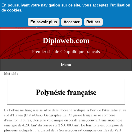
En poursuivant votre navigation sur ce site, vous acceptez l’utilisation
de cookies.
En savoir plus
Accepter
Refuser
Diploweb.com
Premier site de Géopolitique français
Menu
Mot-clé :
Polynésie française
La Polynésie française se situe dans l’océan Pacifique, à l’est de l’Australie et au
sud d’Hawai (Etats-Unis). Géographie La Polynésie française se compose
d’environ 118 îles, d’origine volcanique ou corallienne, couvrant une superficie
émergée de 4.200 km² dispersée sur 2 500 000 km². Le territoire est composé de
plusieurs archipels : l’archipel de la Société, qui est composé des Iles du Vent