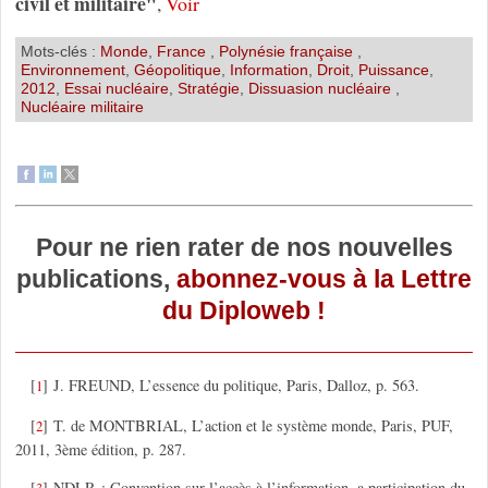
civil et militaire"
,
Voir
Mots-clés :
Monde
,
France
,
Polynésie française
,
Environnement
,
Géopolitique
,
Information
,
Droit
,
Puissance
,
2012
,
Essai nucléaire
,
Stratégie
,
Dissuasion nucléaire
,
Nucléaire militaire
Pour ne rien rater de nos nouvelles
publications,
abonnez-vous à la Lettre
du Diploweb !
[
]
J. FREUND, L’essence du politique, Paris, Dalloz, p. 563.
1
[
]
T. de MONTBRIAL, L’action et le système monde, Paris, PUF,
2
2011, 3ème édition, p. 287.
[
]
NDLR : Convention sur l’accès à l’information, a participation du