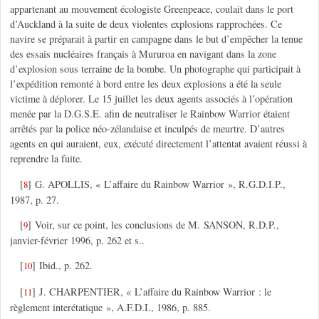
appartenant au mouvement écologiste Greenpeace, coulait dans le port
d’Auckland à la suite de deux violentes explosions rapprochées. Ce
navire se préparait à partir en campagne dans le but d’empêcher la tenue
des essais nucléaires français à Mururoa en navigant dans la zone
d’explosion sous terraine de la bombe. Un photographe qui participait à
l’expédition remonté à bord entre les deux explosions a été la seule
victime à déplorer. Le 15 juillet les deux agents associés à l’opération
menée par la D.G.S.E. afin de neutraliser le Rainbow Warrior étaient
arrêtés par la police néo-zélandaise et inculpés de meurtre. D’autres
agents en qui auraient, eux, exécuté directement l’attentat avaient réussi à
reprendre la fuite.
[
]
G. APOLLIS, « L’affaire du Rainbow Warrior », R.G.D.I.P.,
8
1987, p. 27.
[
]
Voir, sur ce point, les conclusions de M. SANSON, R.D.P.,
9
janvier-février 1996, p. 262 et s..
[
]
Ibid., p. 262.
10
[
]
J. CHARPENTIER, « L’affaire du Rainbow Warrior : le
11
règlement interétatique », A.F.D.I., 1986, p. 885.