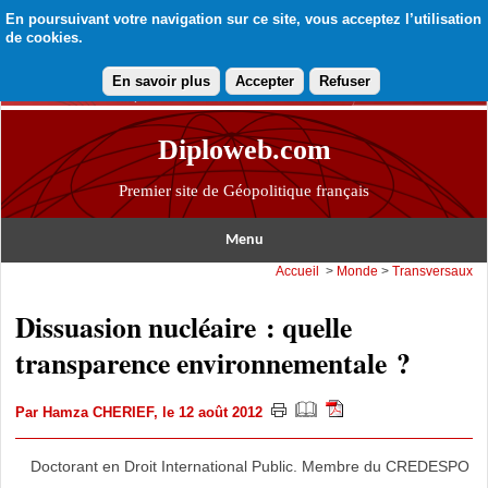
En poursuivant votre navigation sur ce site, vous acceptez l’utilisation
de cookies.
En savoir plus
Accepter
Refuser
Diploweb.com
Premier site de Géopolitique français
Menu
Accueil
>
Monde
>
Transversaux
Dissuasion nucléaire : quelle
transparence environnementale ?
Par
Hamza CHERIEF
, le 12 août 2012
Doctorant en Droit International Public. Membre du CREDESPO