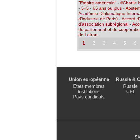
"Empire américain"
-
#Charlie
-
5+5
-
65 ans ou plus
-
Abstent
Académie Diplomatique Interna
d’industrie de Paris)
-
Accord d
d’association subrégional
-
Acc
de partenariat et de coopérati
de Latran
-
1
2
3
4
5
6
Union européenne
Russie & C
États membres
Russie
Institutions
CEI
Pays candidats
SA