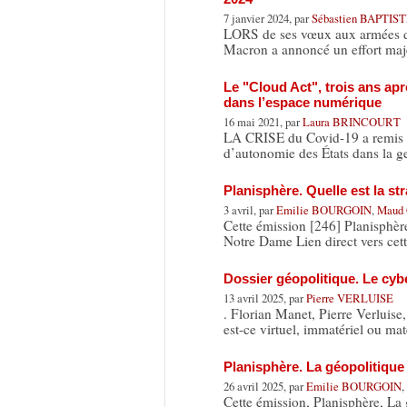
7 janvier 2024, par
Sébastien BAPTIS
LORS de ses vœux aux armées d
Macron a annoncé un effort maj
Le "Cloud Act", trois ans apr
dans l’espace numérique
16 mai 2021, par
Laura BRINCOURT
LA CRISE du Covid-19 a remis a
d’autonomie des États dans la ge
Planisphère. Quelle est la s
3 avril, par
Emilie BOURGOIN
,
Maud
Cette émission [246] Planisphèr
Notre Dame Lien direct vers cet
Dossier géopolitique. Le cybe
13 avril 2025, par
Pierre VERLUISE
. Florian Manet, Pierre Verluise,
est-ce virtuel, immatériel ou mat
Planisphère. La géopolitique 
26 avril 2025, par
Emilie BOURGOIN
,
Cette émission, Planisphère, La