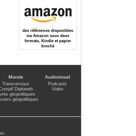
des références disponibles
via Amazon sous deux
formats, Kindle et papier
broché
Monde
Audiovisuel
Transversaux
Podcasts
Compil’ Diploweb
Vidéo
vres géopolitiques
siers géopolitiques
les
.