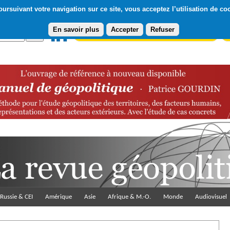
ursuivant votre navigation sur ce site, vous acceptez l’utilisation de co
En savoir plus
Accepter
Refuser
Abonnement gratuit à la Lettre du Diploweb
Pa
Russie & CEI
Amérique
Asie
Afrique & M.-O.
Monde
Audiovisuel