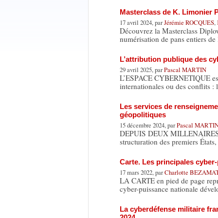
Masterclass de K. Limonier 
17 avril 2024, par
Jérémie ROCQUES
,
Découvrez la Masterclass Diplow
numérisation de pans entiers de 
L’attribution publique des c
29 avril 2025, par
Pascal MARTIN
L’ESPACE CYBERNETIQUE est dev
internationales ou des conflits :
Les services de renseignemen
géopolitiques
15 décembre 2024, par
Pascal MARTI
DEPUIS DEUX MILLENAIRES, l’act
structuration des premiers États
Carte. Les principales cyber
17 mars 2022, par
Charlotte BEZAM
LA CARTE en pied de page représ
cyber-puissance nationale dével
La cyberdéfense militaire fr
2024