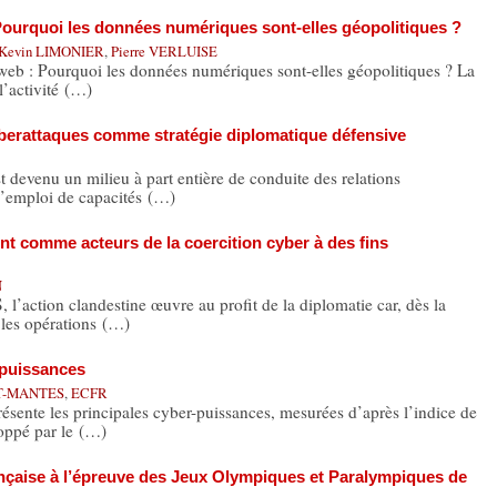
Pourquoi les données numériques sont-elles géopolitiques ?
Kevin LIMONIER
,
Pierre VERLUISE
eb : Pourquoi les données numériques sont-elles géopolitiques ? La
l’activité (…)
yberattaques comme stratégie diplomatique défensive
enu un milieu à part entière de conduite des relations
 l’emploi de capacités (…)
t comme acteurs de la coercition cyber à des fins
N
ion clandestine œuvre au profit de la diplomatie car, dès la
, les opérations (…)
-puissances
AT-MANTES
,
ECFR
ente les principales cyber-puissances, mesurées d’après l’indice de
oppé par le (…)
ançaise à l’épreuve des Jeux Olympiques et Paralympiques de