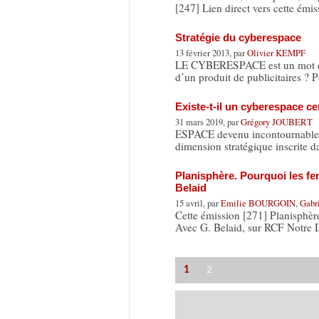
[247] Lien direct vers cette émi
Stratégie du cyberespace
13 février 2013, par
Olivier KEMPF
LE CYBERESPACE est un mot en vo
d’un produit de publicitaires ? 
Existe-t-il un cyberespace ce
31 mars 2019, par
Grégory JOUBERT
ESPACE devenu incontournable po
dimension stratégique inscrite d
Planisphère. Pourquoi les fem
Belaid
15 avril, par
Emilie BOURGOIN
,
Gabr
Cette émission [271] Planisphère
Avec G. Belaid, sur RCF Notre
1
2