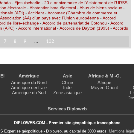
 Hebdo
-
#jesuischarlie
-
20 e anniversaire de l’éclatement de l’URSS
ion électorale
-
Abstentionisme électoral
-
Abus de biens sociaux
-
tionale (ADI)
-
Accident
-
Accomex (Chambre de commerce et
’Association (AA) d’un pays avec l’Union européenne
-
Accord
ord de libre-échange
-
Accord de partenariat de Cotonou
-
Accord
on (APC)
-
Accord international
-
Accords de Dayton (1995)
-
Accords
7
8
9
…
102
EI
Amérique
Asie
Afrique & M.-O.
Amérique du Nord
Chine
Afrique
Amérique centrale
Inde
Moyen-Orient
Amérique du Sud
Zone asiatique
Li
Dos
Services Diploweb
DIPLOWEB.COM - Premier site géopolitique francophone
S Expertise géopolitique - Diploweb, au capital de 3000 euros.
Mentions léga