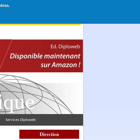
okies.
rticipation libre par CB ou Paypal, Merci !
Services Diploweb
Direction