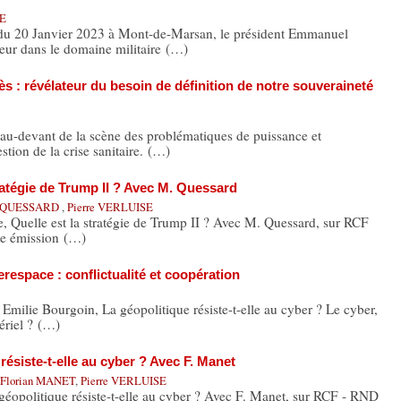
TE
u 20 Janvier 2023 à Mont-de-Marsan, le président Emmanuel
eur dans le domaine militaire (…)
ès : révélateur du besoin de définition de notre souveraineté
u-devant de la scène des problématiques de puissance et
stion de la crise sanitaire. (…)
tratégie de Trump II ? Avec M. Quessard
 QUESSARD
,
Pierre VERLUISE
e, Quelle est la stratégie de Trump II ? Avec M. Quessard, sur RCF
te émission (…)
respace : conflictualité et coopération
 Emilie Bourgoin, La géopolitique résiste-t-elle au cyber ? Le cyber,
ériel ? (…)
résiste-t-elle au cyber ? Avec F. Manet
Florian MANET
,
Pierre VERLUISE
 géopolitique résiste-t-elle au cyber ? Avec F. Manet, sur RCF - RND