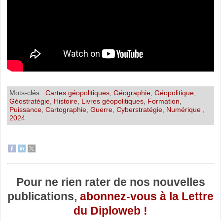
Mots-clés :
Cartes géopolitiques
,
Géographie
,
Géopolitique
,
Géostratégie
,
Histoire
,
Livres géopolitiques
,
Formation
,
Puissance
,
Cartographie
,
Guerre
,
Cyberstratégie
,
Numérique
,
2024
Pour ne rien rater de nos nouvelles
publications,
abonnez-vous à la Lettre
du Diploweb !