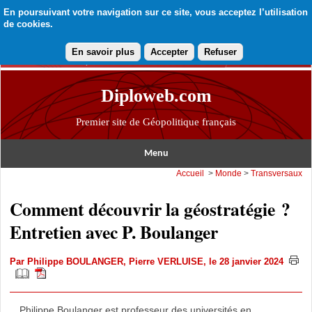
En poursuivant votre navigation sur ce site, vous acceptez l’utilisation
de cookies.
En savoir plus
Accepter
Refuser
Diploweb.com
Premier site de Géopolitique français
Menu
Accueil
>
Monde
>
Transversaux
Comment découvrir la géostratégie ?
Entretien avec P. Boulanger
Par
Philippe BOULANGER
,
Pierre VERLUISE
, le 28 janvier 2024
Philippe Boulanger est professeur des universités en