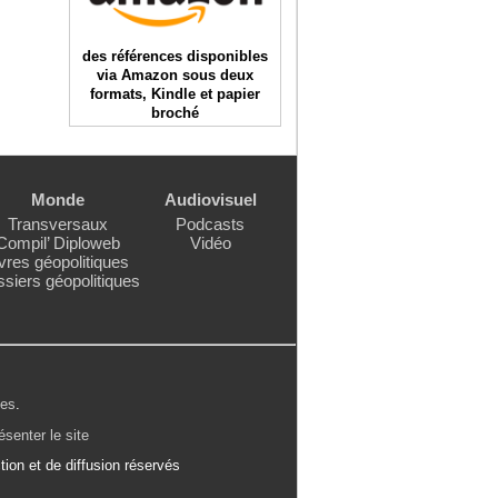
des références disponibles
via Amazon sous deux
formats, Kindle et papier
broché
Monde
Audiovisuel
Transversaux
Podcasts
Compil’ Diploweb
Vidéo
vres géopolitiques
siers géopolitiques
les
.
ésenter le site
ion et de diffusion réservés