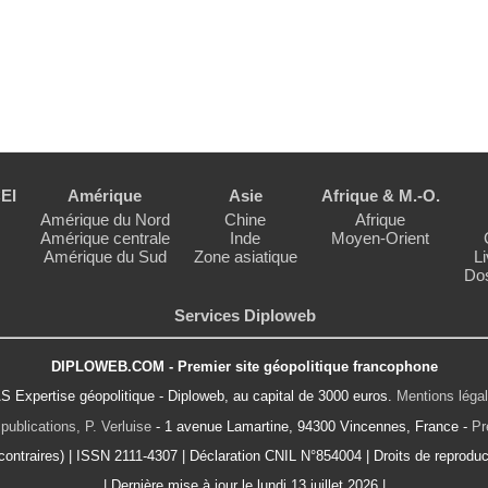
EI
Amérique
Asie
Afrique & M.-O.
Amérique du Nord
Chine
Afrique
Amérique centrale
Inde
Moyen-Orient
Amérique du Sud
Zone asiatique
Li
Dos
Services Diploweb
DIPLOWEB.COM - Premier site géopolitique francophone
S Expertise géopolitique - Diploweb, au capital de 3000 euros.
Mentions léga
publications, P. Verluise
- 1 avenue Lamartine, 94300 Vincennes, France -
Pr
ontraires) | ISSN 2111-4307 | Déclaration CNIL N°854004 | Droits de reproduct
| Dernière mise à jour le lundi 13 juillet 2026 |