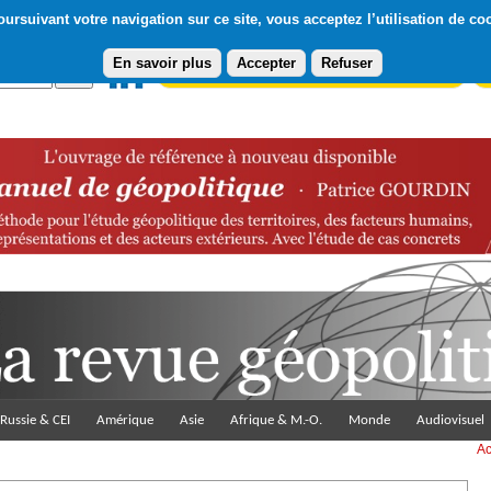
ursuivant votre navigation sur ce site, vous acceptez l’utilisation de co
En savoir plus
Accepter
Refuser
Abonnement gratuit à la Lettre du Diploweb
Pa
Russie & CEI
Amérique
Asie
Afrique & M.-O.
Monde
Audiovisuel
Ac