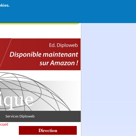
okies.
rticipation libre par CB ou Paypal, Merci !
Services Diploweb
cueil
Direction