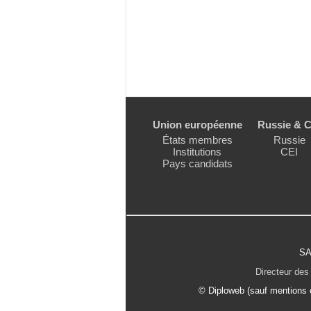
Union européenne
Russie & C
États membres
Russie
Institutions
CEI
Pays candidats
SA
Directeur des 
© Diploweb (sauf mentions c