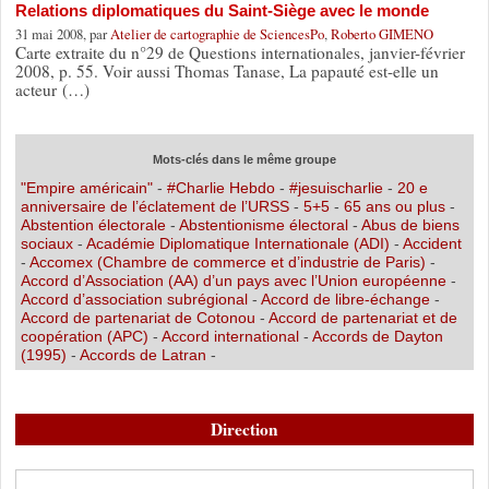
Relations diplomatiques du Saint-Siège avec le monde
31 mai 2008, par
Atelier de cartographie de SciencesPo
,
Roberto GIMENO
Carte extraite du n°29 de Questions internationales, janvier-février
2008, p. 55. Voir aussi Thomas Tanase, La papauté est-elle un
acteur (…)
Mots-clés dans le même groupe
"Empire américain"
-
#Charlie Hebdo
-
#jesuischarlie
-
20 e
anniversaire de l’éclatement de l’URSS
-
5+5
-
65 ans ou plus
-
Abstention électorale
-
Abstentionisme électoral
-
Abus de biens
sociaux
-
Académie Diplomatique Internationale (ADI)
-
Accident
-
Accomex (Chambre de commerce et d’industrie de Paris)
-
Accord d’Association (AA) d’un pays avec l’Union européenne
-
Accord d’association subrégional
-
Accord de libre-échange
-
Accord de partenariat de Cotonou
-
Accord de partenariat et de
coopération (APC)
-
Accord international
-
Accords de Dayton
(1995)
-
Accords de Latran
-
Direction