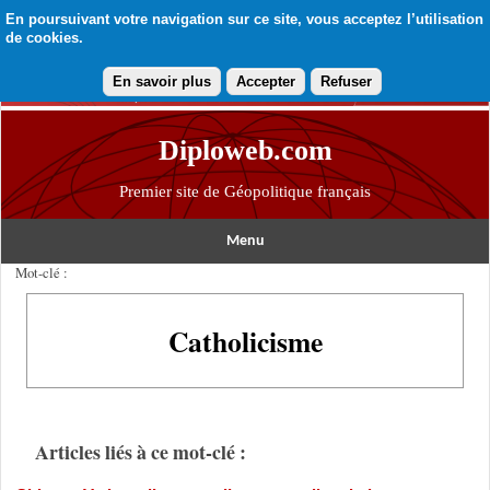
En poursuivant votre navigation sur ce site, vous acceptez l’utilisation
de cookies.
En savoir plus
Accepter
Refuser
Diploweb.com
Premier site de Géopolitique français
Menu
Mot-clé :
Catholicisme
Articles liés à ce mot-clé :