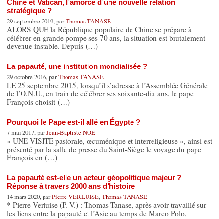
Chine et Vatican, l’amorce d’une nouvelle relation
stratégique ?
29 septembre 2019, par
Thomas TANASE
ALORS QUE la République populaire de Chine se prépare à
célébrer en grande pompe ses 70 ans, la situation est brutalement
devenue instable. Depuis (…)
La papauté, une institution mondialisée ?
29 octobre 2016, par
Thomas TANASE
LE 25 septembre 2015, lorsqu’il s’adresse à l’Assemblée Générale
de l’O.N.U., en train de célébrer ses soixante-dix ans, le pape
François choisit (…)
Pourquoi le Pape est-il allé en Égypte ?
7 mai 2017, par
Jean-Baptiste NOE
« UNE VISITE pastorale, œcuménique et interreligieuse », ainsi est
présenté par la salle de presse du Saint-Siège le voyage du pape
François en (…)
La papauté est-elle un acteur géopolitique majeur ?
Réponse à travers 2000 ans d’histoire
14 mars 2020, par
Pierre VERLUISE
,
Thomas TANASE
* Pierre Verluise (P. V.) : Thomas Tanase, après avoir travaillé sur
les liens entre la papauté et l’Asie au temps de Marco Polo,