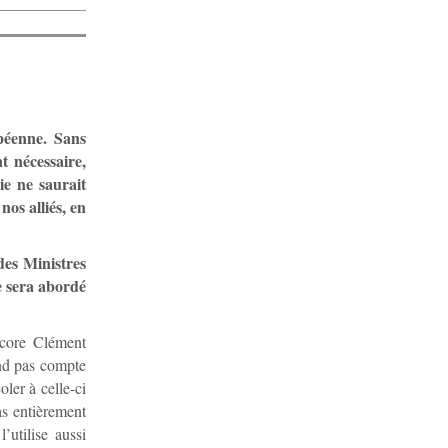
péenne. Sans
t nécessaire,
ie ne saurait
nos alliés, en
des Ministres
e sera abordé
ncore Clément
end pas compte
oler à celle-ci
as entièrement
’utilise aussi