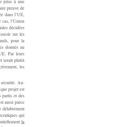
er prise à une
faire preuve de
tée dans l’UE,
r cas, l’Union
riales décidées
sseoir sur les
ands, pour la
ues donnés au
UE. Par leurs
t serait plutôt
tivement, les
sécurité. Au-
que projet est
 partis et des
est aussi parce
de délabrement
ocratiques qui
entiellement
la