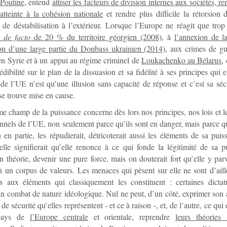
 Poutine
, entend
attiser les facteurs de division internes aux sociétés, re
atteinte à la cohésion nationale
et rendre plus difficile la rétorsion
 de déstabilisation à l’extérieur. Lorsque l’Europe ne réagit que tr
n
de facto
de 20 % du territoire géorgien (2008)
, à
l’annexion de l
ion d’une large partie du Donbass ukrainien (2014)
, aux crimes de gu
en Syrie et à un appui au régime criminel de
Loukachenko au Bélarus
,
dibilité sur le plan de la dissuasion et sa fidélité à ses principes qui e
de l’UE n’est qu’une illusion sans capacité de réponse et c’est sa sé
se trouve mise en cause.
me champ de la puissance concerne dès lors nos principes, nos lois et 
onnels de l’UE, non seulement parce qu’ils sont en danger, mais parce 
 en partie, les répudierait, détricoterait aussi les éléments de sa puis
lle signifierait qu’elle renonce à ce qui fonde la légitimité de sa p
en théorie, devenir une pure force, mais on douterait fort qu’elle y par
à un corpus de valeurs. Les menaces qui pèsent sur elle ne sont d’ail
es aux éléments qui classiquement les constituent : certaines dictat
n combat de nature idéologique. Nul ne peut, d’un côté, exprimer son
 de sécurité qu’elles représentent - et ce à raison -, et, de l’autre, ce qui 
 pays de
l’Europe centrale
et orientale, reprendre
leurs théories i