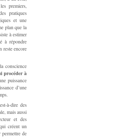
les premiers,
es pratiques
giques et une
me plan que la
iste à estimer
té à répondre
n reste encore
 la conscience
i procéder à
une puissance
uissance d’une
mps.
est-à-dire des
le, mais aussi
ecteur et des
 qui créent un
r permettre de