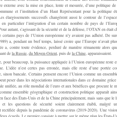
re externe avec la mise en place, lente et mesurée, d’une politique de 
ommune et l’institution d’un Haut Représentant pour la politique ét
Les élargissements successifs changèrent aussi le contour de l’espa
 en particulier l’intégration d’un certain nombre de pays de l’Euro
 Pour autant, s’agissant de la sécurité et de la défense, l’OTAN en était
certains pays de l’Union européenne n’y avaient pas adhéré. De surc
89) a, pendant un bref temps, laissé croire que l’Europe n’avait plu
sée a, contre toute évidence, perduré de manière rémanente alors qu
nant de
la Russie
,
du Moyen-Orient
, puis de
la Chine
, apparaissaient.
ue, pour beaucoup, la puissance appliquée à l’Union européenne reste e
e. L’idée n’est certes pas erronée, mais elle reste d’une portée co
e, sinon bancale. Certains pensent encore l’Union comme un ensemb
peut peser dans les négociations internationales dans ce domaine grâce 
e unifiée, au rôle mondial de l’euro et aux bénéfices que procure le 
comme ensemble géographique et construction politique apparaît ain
en face des États-Unis et de la Chine principalement, mais sans que le li
 et les questions de sécurité soient clairement établi, malgré u
 rectifiée depuis la pandémie de coronavirus (2019-2020). Une vision
eux écueils. Le premier consiste à mettre sur le même plan les États-Un