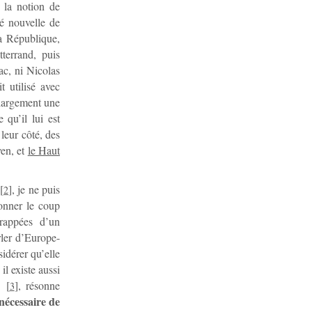
 la notion de
té nouvelle de
la République,
terrand, puis
ac, ni Nicolas
t utilisé avec
 largement une
 qu’il lui est
 leur côté, des
yen, et
le Haut
[
]
, je ne puis
2
sonner le coup
frappées d’un
rler d’Europe-
sidérer qu’elle
l existe aussi
s
[
]
, résonne
3
nécessaire de