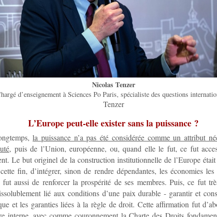
Nicolas Tenzer
hargé d’enseignement à Sciences Po Paris, spécialiste des questions internatio
Tenzer
L’Europe peut-elle exister sans la puissance ?
longtemps,
la puissance n’a pas été considérée comme un attribut néc
uté
, puis de l’Union, européenne, ou, quand elle le fut, ce fut acc
ent. Le but originel de la construction institutionnelle de l’Europe était
 cette fin, d’intégrer, sinon de rendre dépendantes, les économies les
 fut aussi de renforcer la prospérité de ses membres. Puis, ce fut trè
dissolublement lié aux conditions d’une paix durable - garantir et conso
ue et les garanties liées à la règle de droit. Cette affirmation fut d’a
dre interne, avec comme couronnement la Charte des Droits fondamen