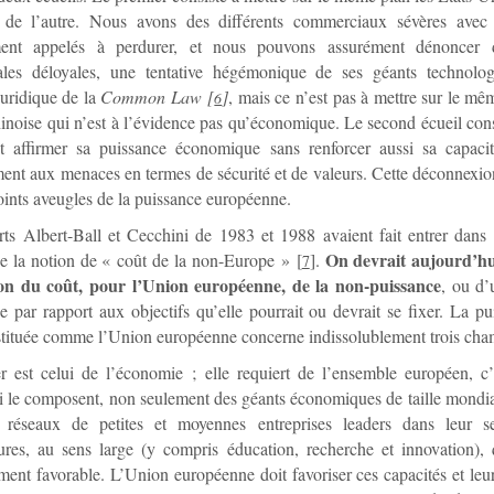
 de l’autre. Nous avons des différents commerciaux sévères avec 
ent appelés à perdurer, et nous pouvons assurément dénoncer d
les déloyales, une tentative hégémonique de ses géants technolo
juridique de la
Common Law
[
]
, mais ce n’est pas à mettre sur le mê
6
noise qui n’est à l’évidence pas qu’économique. Le second écueil cons
t affirmer sa puissance économique sans renforcer aussi sa capaci
ent aux menaces en termes de sécurité et de valeurs. Cette déconnexio
oints aveugles de la puissance européenne.
ts Albert-Ball et Cecchini de 1983 et 1988 avaient fait entrer dans
On devrait aujourd’hu
e la notion de « coût de la non-Europe »
[
]
.
7
ion du coût, pour l’Union européenne, de la non-puissance
, ou d’
ée par rapport aux objectifs qu’elle pourrait ou devrait se fixer. La p
stituée comme l’Union européenne concerne indissolublement trois cha
 est celui de l’économie ; elle requiert de l’ensemble européen, c’
i le composent, non seulement des géants économiques de taille mondia
 réseaux de petites et moyennes entreprises leaders dans leur s
tures, au sens large (y compris éducation, recherche et innovation),
ent favorable. L’Union européenne doit favoriser ces capacités et leu