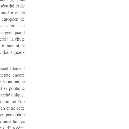
sécurité et de
rangère et de
ce européen de
pe centrale et
 chargée, quand
roît, la chute
s d’ennemi, et
e des signaux
ssentiellement
ncrète encore
le économique
à sa politique
marché unique.
si comme l’un
en entre cette
ne perception
 ainsi limitée
is, d’un côté,