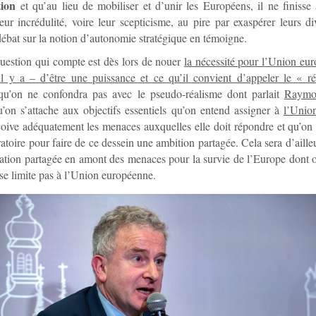
tion
et qu’au lieu de mobiliser et d’unir les Européens, il ne finiss
leur incrédulité, voire leur scepticisme, au pire par exaspérer leurs di
 débat sur la notion d’autonomie stratégique en témoigne.
uestion qui compte est dès lors de nouer
la nécessité pour l’Union eu
 il y a – d’être une puissance et ce qu’il convient d’appeler le « r
 qu’on ne confondra pas avec le pseudo-réalisme dont parlait
Raymo
u’on s’attache aux objectifs essentiels qu’on entend assigner à
l’Unio
oive adéquatement les menaces auxquelles elle doit répondre et qu’o
toire pour faire de ce dessein une ambition partagée. Cela sera d’aille
ation partagée en amont des menaces pour la survie de l’Europe dont 
 se limite pas à l’Union européenne.