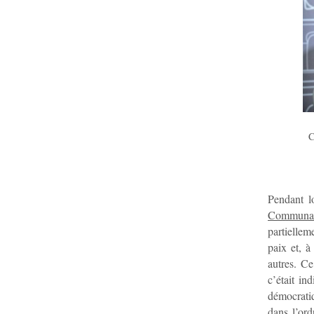
C
Pendant 
Communa
partiellem
paix et, à
autres. Ce
c’était in
démocratiq
dans l’or