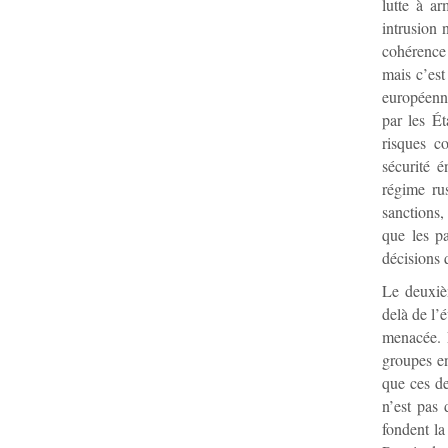
lutte à ar
intrusion 
cohérence 
mais c’est
européenne
par les Ét
risques c
sécurité 
régime ru
sanctions,
que les p
décisions 
Le deuxiè
delà de l’
menacée. E
groupes en
que ces de
n’est pas 
fondent la