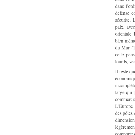
dans l’ord
défense c
sécurité. 
paix, avec
orientale.
bien même 
du Mur (19
cette pen
lourds, ve
Il reste q
économiqu
incomplèt
large qui 
commercial
L’Europe 
des pôles 
dimension
légèrement
comporte d