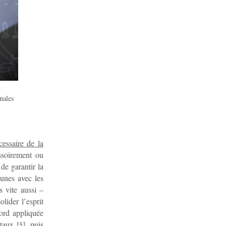
nales
essaire de la
essoirement ou
 de garantir la
 unes avec les
s vite aussi –
lider l’esprit
bord appliquée
taux
[
]
, puis
5