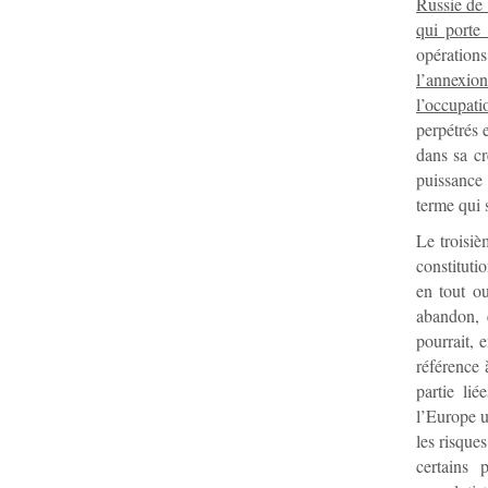
Russie de
qui porte 
opérations
l’annexio
l’occupat
perpétrés 
dans sa cré
puissance 
terme qui 
Le troisiè
constituti
en tout ou
abandon, e
pourrait, 
référence 
partie lié
l’Europe u
les risques
certains