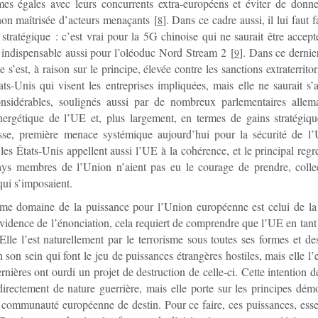
mes égales avec leurs concurrents extra-européens et éviter de donn
non maîtrisée d’acteurs menaçants
[
]
. Dans ce cadre aussi, il lui faut 
8
stratégique : c’est vrai pour la 5G chinoise qui ne saurait être accep
 indispensable aussi pour l’oléoduc Nord Stream 2
[
]
. Dans ce dernie
9
 s’est, à raison sur le principe, élevée contre les sanctions extraterrito
ats-Unis qui visent les entreprises impliquées, mais elle ne saurait s’a
onsidérables, soulignés aussi par de nombreux parlementaires allem
énergétique de l’UE et, plus largement, en termes de gains stratégiq
sse, première menace systémique aujourd’hui pour la sécurité de l’
 les États-Unis appellent aussi l’UE à la cohérence, et le principal regre
ays membres de l’Union n’aient pas eu le courage de prendre, collec
qui s’imposaient.
me domaine de la puissance pour l’Union européenne est celui de la 
évidence de l’énonciation, cela requiert de comprendre que l’UE en tant 
lle l’est naturellement par le terrorisme sous toutes ses formes et des
 son sein qui font le jeu de puissances étrangères hostiles, mais elle l’
rnières ont ourdi un projet de destruction de celle-ci. Cette intention 
directement de nature guerrière, mais elle porte sur les principes dém
 communauté européenne de destin. Pour ce faire, ces puissances, ess