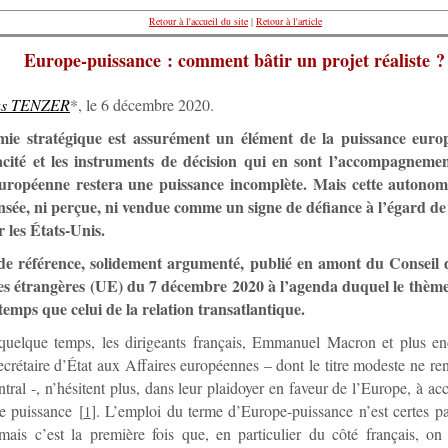
Retour à l'accueil du site
|
Retour à l'article
Europe-puissance : comment bâtir un projet réaliste ?
as TENZER
*, le 6 décembre 2020.
ie stratégique est assurément un élément de la puissance euro
acité et les instruments de décision qui en sont l’accompagnemen
uropéenne restera une puissance incomplète. Mais cette autonom
nsée, ni perçue, ni vendue comme un signe de défiance à l’égard de 
r les États-Unis.
de référence, solidement argumenté, publié en amont du Conseil 
res étrangères (UE) du 7 décembre 2020 à l’agenda duquel le thèm
emps que celui de la relation transatlantique.
uelque temps, les dirigeants français, Emmanuel Macron et plus e
crétaire d’État aux Affaires européennes – dont le titre modeste ne r
ntral -, n’hésitent plus, dans leur plaidoyer en faveur de l’Europe, à acc
e puissance
[
]
. L’emploi du terme d’Europe-puissance n’est certes p
1
ais c’est la première fois que, en particulier du côté français, on l