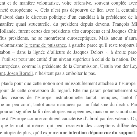
nt et de manière volontariste, voire offensive, souvent couplée avec
neté européenne ». Cela n’est pas dépourvu de lien avec la centrali
’abord dans le discours politique d’un candidat à la présidence de 
manière quasi structurelle, du président depuis devenu. François Mit
ollande, furent certes des présidents très européens et ni Jacques Chir
lus présidents, ne se montrèrent eurosceptiques. Mais aucun n’aurai
 volontarisme
le terme de puissance
, à gauche parce qu’il reste toujours
abou – dans la lignée d’ailleurs de Jacques Delors -, à droite parce
e l’utiliser pour une entité d’un niveau supérieur à celui de la nation. De
 européens, comme la présidente de la Commission, Ursula von der Le
nt, Josep Borrell
, n’hésitent pas à emboîter le pas.
 plaidé pour que cette notion soit indissolublement attachée à l’Europe
ouir de cette conversion du regard. Elle me paraît potentiellement 
 des visions de l’Europe institutionnelle tantôt iréniques, tantôt 
 un peu court, tantôt aussi marquées par un fatalisme du déclin. Pa
pourrait signifier la fin des utopies européennes, mais on ne saurait con
me à l’Europe comme continent caractérisé d’abord par des valeurs. Or, i
 que le mot lui-même, qui peut recouvrir des acceptions différente
une intention dépourvue du support 
 utopie de plus, qu’il exprime