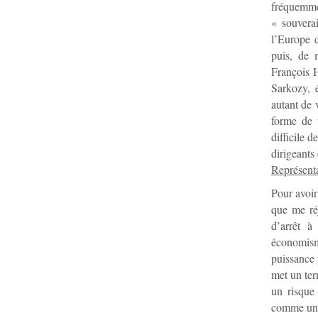
fréquemme
« souverai
l’Europe d
puis, de 
François H
Sarkozy, é
autant de
forme de t
difficile d
dirigeants
Représenta
Pour avoir
que me réj
d’arrêt à
économisme
puissance 
met un ter
un risque
comme une