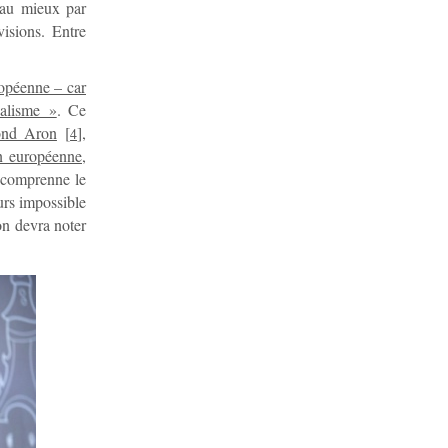
e au mieux par
visions. Entre
ropéenne – car
éalisme »
. Ce
nd Aron
[
]
,
4
n européenne
,
n comprenne le
urs impossible
on devra noter