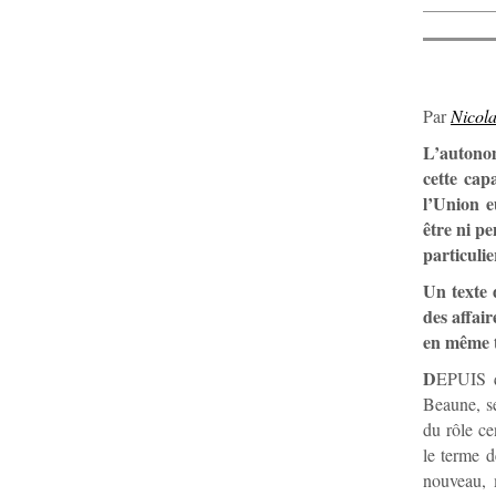
Par
Nicol
L’autonom
cette cap
l’Union e
être ni pe
particulie
Un texte 
des affai
en même t
D
EPUIS q
Beaune, se
du rôle ce
le terme d
nouveau, m