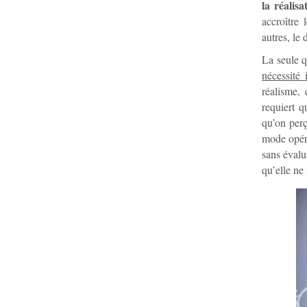
la réalisa
accroître 
autres, le
La seule q
nécessité
réalisme,
requiert q
qu’on perç
mode opéra
sans évalu
qu’elle ne