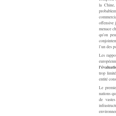
la Chine,
probablem
commercia
offensive 
menace chi
qu’on peu
conjointem
l’un des p
Les rappor
européenn
l’évaluat
trop limit
entité con
Le premier
nations qu
de vastes
infrastruc
environnem