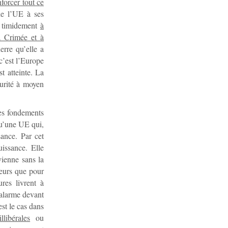
nforcer tout ce
 de l’UE à ses
op timidement
à
a Crimée et à
erre qu’elle a
 c’est l’Europe
st atteinte. La
curité à moyen
les fondements
qu’une UE qui,
sance. Par cet
uissance. Elle
vienne sans la
leurs que pour
ures livrent à
 alarme devant
est le cas dans
llibérales
ou