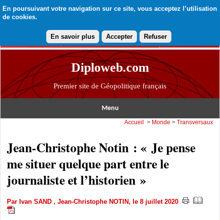
En poursuivant votre navigation sur ce site, vous acceptez l’utilisation
de cookies.
En savoir plus
Accepter
Refuser
Diploweb.com
Premier site de Géopolitique français
Menu
Accueil
>
Monde
>
Transversaux
Jean-Christophe Notin : « Je pense
me situer quelque part entre le
journaliste et l’historien »
Par
Ivan SAND
,
Jean-Christophe NOTIN
, le 8 juillet 2020