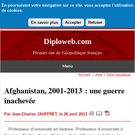
En poursuivant votre navigation sur ce site, vous acceptez l’utilisation
de cookies.
En savoir plus
Accepter
Refuser
Diploweb.com
Premier site de Géopolitique français
Menu
Accueil
>
Asie
>
Zone asiatique
Afghanistan, 2001-2013 : une guerre
inachevée
Par
Jean-Charles JAUFFRET
, le 26 avril 2013
Professeur d’université en histoire. Professeur d’université à