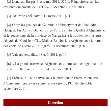
[
]
Londres, Harper Press, mai 2011, 352 p. Réquisitoire sur les
2
dysfonctionnements de l’OTAN/FIAS entre 2007 et 2011.
[
]
The New York Times
, 11 mars 2011, p. 1
3
[
]
Outre les groupes de Gulbuddin Hekmatyar et de Jalaluddin
4
Haqqani, Pir Ahmed Gailani dirige l’ordre soufiste Qadiri d’Afghanistan
et le gouverneur de la province de Nangarhar a le soutien de plusieurs
députés de Kandahar. Cf ., Maleva Bambuck, »Afghanistan : le retour
des chefs de guerre », Le Figaro, 23 décembre 2012, p. 6.
[
]
Valeurs Actuelles, 18 août 2011, p. 16.
5
[
]
« La grande traversée, Afghanistan », émission enregistrée le 2
6
mai 2011, elle passe sur les ondes fin août 2011.
[
]
Préface, p. 16, du livre sous la direction de Pierre Micheletti,
7
Afghanistan, gagner les cœurs et les esprits
, PUF de Grenoble,
septembre 2011.
Direction