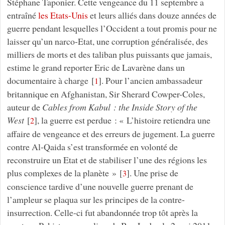
Stéphane Taponier. Cette vengeance du 11 septembre a
entraîné
les Etats-Unis
et leurs alliés dans douze années de
guerre pendant lesquelles l’Occident a tout promis pour ne
laisser qu’un narco-Etat, une corruption généralisée, des
milliers de morts et des taliban plus puissants que jamais,
estime le grand reporter Eric de Lavarène dans un
documentaire à charge
[
]
. Pour l’ancien ambassadeur
1
britannique en Afghanistan, Sir Sherard Cowper-Coles,
auteur de
Cables from Kabul : the Inside Story of the
West
[
]
, la guerre est perdue : « L’histoire retiendra une
2
affaire de vengeance et des erreurs de jugement. La guerre
contre Al-Qaida s’est transformée en volonté de
reconstruire un Etat et de stabiliser l’une des régions les
plus complexes de la planète »
[
]
. Une prise de
3
conscience tardive d’une nouvelle guerre prenant de
l’ampleur se plaqua sur les principes de la contre-
insurrection. Celle-ci fut abandonnée trop tôt après la