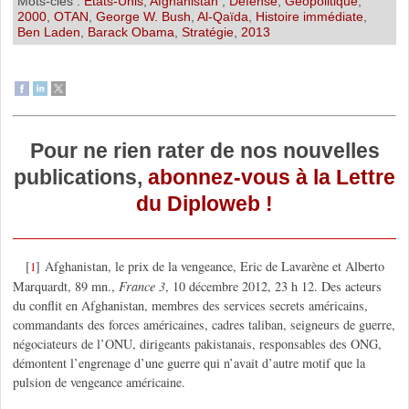
Mots-clés :
Etats-Unis
,
Afghanistan
,
Défense
,
Géopolitique
,
2000
,
OTAN
,
George W. Bush
,
Al-Qaïda
,
Histoire immédiate
,
Ben Laden
,
Barack Obama
,
Stratégie
,
2013
Pour ne rien rater de nos nouvelles
publications,
abonnez-vous à la Lettre
du Diploweb !
[
]
Afghanistan, le prix de la vengeance, Eric de Lavarène et Alberto
1
Marquardt, 89 mn.,
France 3
, 10 décembre 2012, 23 h 12. Des acteurs
du conflit en Afghanistan, membres des services secrets américains,
commandants des forces américaines, cadres taliban, seigneurs de guerre,
négociateurs de l’ONU, dirigeants pakistanais, responsables des ONG,
démontent l’engrenage d’une guerre qui n’avait d’autre motif que la
pulsion de vengeance américaine.