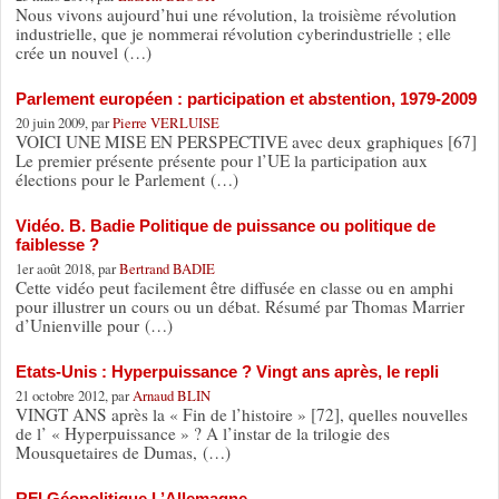
Nous vivons aujourd’hui une révolution, la troisième révolution
industrielle, que je nommerai révolution cyberindustrielle ; elle
crée un nouvel (…)
Parlement européen : participation et abstention, 1979-2009
20 juin 2009, par
Pierre VERLUISE
VOICI UNE MISE EN PERSPECTIVE avec deux graphiques [67]
Le premier présente présente pour l’UE la participation aux
élections pour le Parlement (…)
Vidéo. B. Badie Politique de puissance ou politique de
faiblesse ?
1er août 2018, par
Bertrand BADIE
Cette vidéo peut facilement être diffusée en classe ou en amphi
pour illustrer un cours ou un débat. Résumé par Thomas Marrier
d’Unienville pour (…)
Etats-Unis : Hyperpuissance ? Vingt ans après, le repli
21 octobre 2012, par
Arnaud BLIN
VINGT ANS après la « Fin de l’histoire » [72], quelles nouvelles
de l’ « Hyperpuissance » ? A l’instar de la trilogie des
Mousquetaires de Dumas, (…)
RFI Géopolitique L’Allemagne