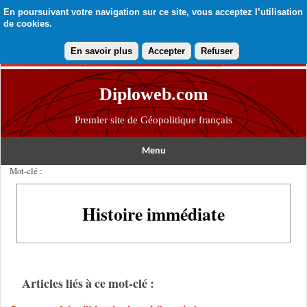
En poursuivant votre navigation sur ce site, vous acceptez l’utilisation
de cookies.
En savoir plus
Accepter
Refuser
Diploweb.com
Premier site de Géopolitique français
Menu
Mot-clé :
Histoire immédiate
Articles liés à ce mot-clé :