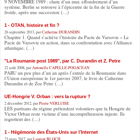
9 NOVEMBRE 1989 : chute d’un mur, effondrement d’un
système. Berlin se retrouve à l’épicentre de la fin de la Guerre
froide, après une succession (…)
1 - OTAN, histoire et fin ?
26 septembre 2013, par
Catherine DURANDIN
Chapitre 1. Quand s’achève l’histoire du Pacte de Varsovie « Le
Pacte de Varsovie en action, dans sa confrontation avec l’Alliance
atlantique, (…)
"La Roumanie post 1989", par C. Durandin et Z. Petre
22 août 2008, par
Antonella CAPELLE-POGACEAN
PARU un peu plus d’un an après l’entrée de la Roumanie dans
l’Union européenne le 1er janvier 2007, le livre de Catherine
Durandin et de Zoe Petre (…)
UE-Hongrie V. Orban : vers la rupture ?
2 décembre 2012, par
Pierre VERLUISE
LES partisans du régime prétendent volontiers que la Hongrie de
Victor Orban reste victime d’une incompréhension injuste. Ils
regrettent des (…)
1 - Hégémonie des États-Unis sur l’Internet
23 mars 2017, par
Laurent BLOCH