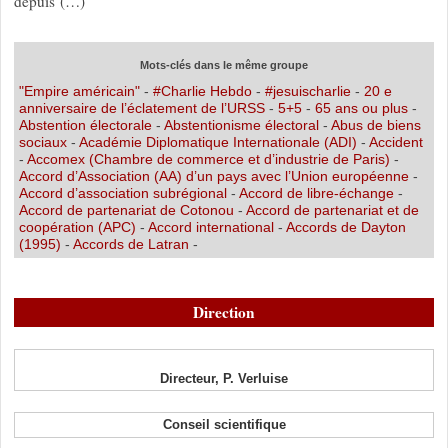
depuis (…)
Mots-clés dans le même groupe
"Empire américain"
-
#Charlie Hebdo
-
#jesuischarlie
-
20 e
anniversaire de l’éclatement de l’URSS
-
5+5
-
65 ans ou plus
-
Abstention électorale
-
Abstentionisme électoral
-
Abus de biens
sociaux
-
Académie Diplomatique Internationale (ADI)
-
Accident
-
Accomex (Chambre de commerce et d’industrie de Paris)
-
Accord d’Association (AA) d’un pays avec l’Union européenne
-
Accord d’association subrégional
-
Accord de libre-échange
-
Accord de partenariat de Cotonou
-
Accord de partenariat et de
coopération (APC)
-
Accord international
-
Accords de Dayton
(1995)
-
Accords de Latran
-
Direction
Directeur, P. Verluise
Conseil scientifique