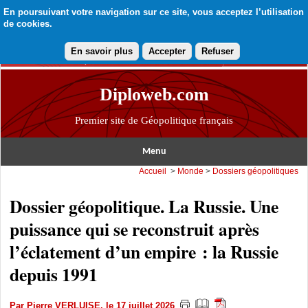
En poursuivant votre navigation sur ce site, vous acceptez l’utilisation
de cookies.
En savoir plus
Accepter
Refuser
Diploweb.com
Premier site de Géopolitique français
Menu
Accueil
>
Monde
>
Dossiers géopolitiques
Dossier géopolitique. La Russie. Une
puissance qui se reconstruit après
l’éclatement d’un empire : la Russie
depuis 1991
Par
Pierre VERLUISE
, le 17 juillet 2026