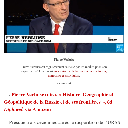
Pierre Verluise
Pierre Verluise est régulièrement sollicité par les médias pour son
expertise qu’il met aussi
au service de la formation en institution,
entreprise et association
.
France24
.
Pierre Verluise (dir.), « Histoire, Géographie et
Géopolitique de la Russie et de ses frontières », éd.
via Amazon
Diploweb
Presque trois décennies après la disparition de l’URSS