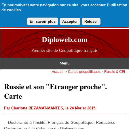
En poursuivant votre navigation sur ce site, vous acceptez l’utilisation
de cookies.
En savoir plus
Accepter
Refuser
Diploweb.com
Premier site de Géopolitique français
Menu
Accueil
>
Cartes géopolitiques
>
Russie & CEI
Russie et son "Etranger proche".
Carte
Par
Charlotte BEZAMAT-MANTES
, le 24 février 2015.
Doctorante à l’Institut Français de Géopolitique. Rédactrice-
Cartographe à la rédaction du
Diploweb.com