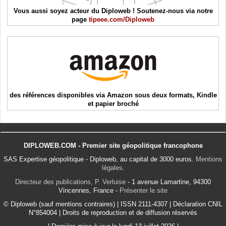
Vous aussi soyez acteur du Diploweb ! Soutenez-nous via notre
page
tipeee.com/Diploweb
des références disponibles via Amazon sous deux formats, Kindle
et papier broché
DIPLOWEB.COM - Premier site géopolitique francophone
SAS Expertise géopolitique - Diploweb, au capital de 3000 euros.
Mentions
légales
.
Directeur des publications, P. Verluise
- 1 avenue Lamartine, 94300
Vincennes, France -
Présenter le site
© Diploweb (sauf mentions contraires) | ISSN 2111-4307 | Déclaration CNIL
N°854004 | Droits de reproduction et de diffusion réservés