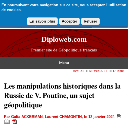
En poursuivant votre navigation sur ce site, vous acceptez l’utilisation
de cookies.
En savoir plus
Accepter
Refuser
Diploweb.com
Premier site de Géopolitique français
Menu
Accueil
>
Russie & CEI
>
Russie
Les manipulations historiques dans la
Russie de V. Poutine, un sujet
géopolitique
Par
Galia ACKERMAN
,
Laurent CHAMONTIN
, le 12 janvier 2024