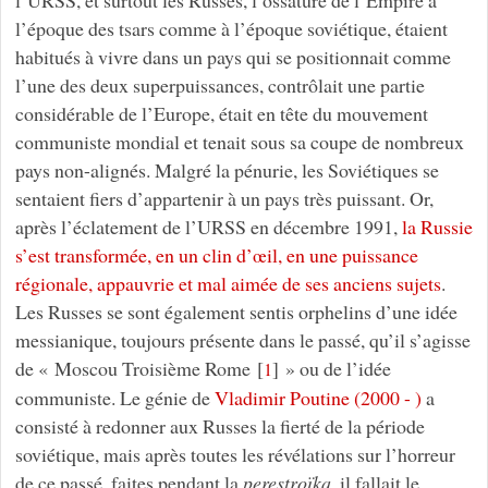
l’URSS, et surtout les Russes, l’ossature de l’Empire à
l’époque des tsars comme à l’époque soviétique, étaient
habitués à vivre dans un pays qui se positionnait comme
l’une des deux superpuissances, contrôlait une partie
considérable de l’Europe, était en tête du mouvement
communiste mondial et tenait sous sa coupe de nombreux
pays non-alignés. Malgré la pénurie, les Soviétiques se
sentaient fiers d’appartenir à un pays très puissant. Or,
après l’éclatement de l’URSS en décembre 1991,
la Russie
s’est transformée, en un clin d’œil, en une puissance
régionale, appauvrie et mal aimée de ses anciens sujets
.
Les Russes se sont également sentis orphelins d’une idée
messianique, toujours présente dans le passé, qu’il s’agisse
de « Moscou Troisième Rome
[
]
» ou de l’idée
1
communiste. Le génie de
Vladimir Poutine (2000 - )
a
consisté à redonner aux Russes la fierté de la période
soviétique, mais après toutes les révélations sur l’horreur
de ce passé, faites pendant la
perestroïka
, il fallait le