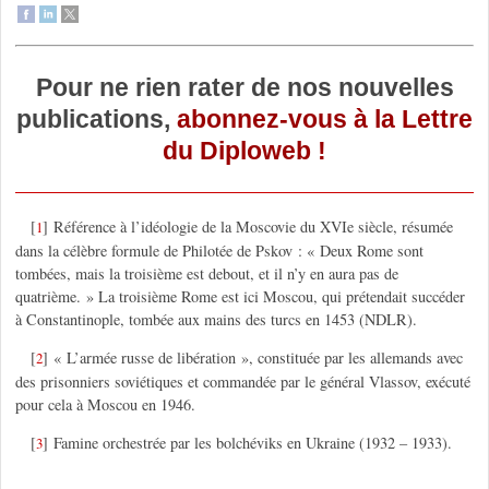
Pour ne rien rater de nos nouvelles
publications,
abonnez-vous à la Lettre
du Diploweb !
[
]
Référence à l’idéologie de la Moscovie du XVIe siècle, résumée
1
dans la célèbre formule de Philotée de Pskov : « Deux Rome sont
tombées, mais la troisième est debout, et il n’y en aura pas de
quatrième. » La troisième Rome est ici Moscou, qui prétendait succéder
à Constantinople, tombée aux mains des turcs en 1453 (NDLR).
[
]
« L’armée russe de libération », constituée par les allemands avec
2
des prisonniers soviétiques et commandée par le général Vlassov, exécuté
pour cela à Moscou en 1946.
[
]
Famine orchestrée par les bolchéviks en Ukraine (1932 – 1933).
3