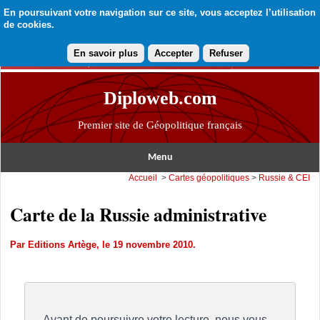
En poursuivant votre navigation sur ce site, vous acceptez l’utilisation
de cookies.
En savoir plus
Accepter
Refuser
Diploweb.com
Premier site de Géopolitique français
Menu
Accueil
>
Cartes géopolitiques
>
Russie & CEI
Carte de la Russie administrative
Par
Editions Artège
, le 19 novembre 2010.