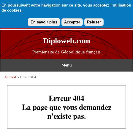
En poursuivant votre navigation sur ce site, vous acceptez l’utilisation
de cookies.
En savoir plus
Accepter
Refuser
Diploweb.com
Premier site de Géopolitique français
Menu
Accueil
> Erreur 404
Erreur 404
La page que vous demandez
n'existe pas.