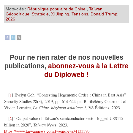
Mots-clés :
République populaire de Chine
,
Taïwan
,
Géopolitique
,
Stratégie
,
Xi Jinping
,
Tensions
,
Donald Trump
,
2026
Pour ne rien rater de nos nouvelles
publications,
abonnez-vous à la Lettre
du Diploweb !
[
]
Evelyn Goh, “Contesting Hegemonic Order : China in East Asia”
1
Security Studies 28(3), 2019, pp. 614-644 ; et Barthélémy Courmont et
Vivien Lemaire,
La Chine, hégémon asiatique ?
, VA Éditions, 2023.
[
]
“Output value of Taiwan’s semiconductor sector logged US$115
2
billion in 2020”,
Taiwan News
, 2023.
https://www.taiwannews.com.tw/en/news/4133393