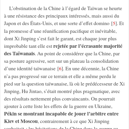
L’obstination de la Chine à l’égard de Taïwan se heurte
à une résistance des principaux intéressés, mais aussi du
Japon et des États-Unis, et une sorte d’effet domino
[
]
. Et
5
la promesse d’une réunification pacifique et inévitable,
dont Xi Jinping s’est fait le garant, est chaque jour plus
rejetée par l’écrasante majorité
improbable tant elle est
des Taïwanais
. Au point de considérer que la Chine, par
sa posture agressive, sert sur un plateau la consolidation
d’une identité taïwanaise
[
]
. En une décennie, la Chine
6
n’a pas progressé sur ce terrain et elle a même perdu le
pied sur la question taïwanaise, là où le prédécesseur de Xi
Jinping, Hu Jintao, s’était montré plus pragmatique, avec
des résultats nettement plus convaincants. On pourrait
ajouter à cette liste les effets de la guerre en Ukraine,
Pékin se montrant incapable de jouer l’arbitre entre
Kiev et Moscou
, contrairement à ce que Xi Jinping
souhaitait ; les hésitations de la Chine dans la guerre au