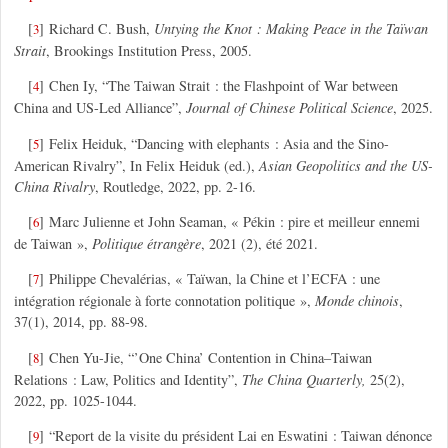
[
]
Richard C. Bush,
Untying the Knot : Making Peace in the Taïwan
3
Strait
, Brookings Institution Press, 2005.
[
]
Chen Iy, “The Taiwan Strait : the Flashpoint of War between
4
China and US-Led Alliance”,
Journal of Chinese Political Science
, 2025.
[
]
Felix Heiduk, “Dancing with elephants : Asia and the Sino-
5
American Rivalry”, In Felix Heiduk (ed.),
Asian Geopolitics and the US-
China Rivalry
, Routledge, 2022, pp. 2-16.
[
]
Marc Julienne et John Seaman, « Pékin : pire et meilleur ennemi
6
de Taiwan »,
Politique étrangère
, 2021 (2), été 2021.
[
]
Philippe Chevalérias, « Taïwan, la Chine et l’ECFA : une
7
intégration régionale à forte connotation politique »,
Monde chinois
,
37(1), 2014, pp. 88-98.
[
]
Chen Yu-Jie, “’One China’ Contention in China–Taiwan
8
Relations : Law, Politics and Identity”,
The China Quarterly,
25(2),
2022, pp. 1025-1044.
[
]
“Report de la visite du président Lai en Eswatini : Taiwan dénonce
9