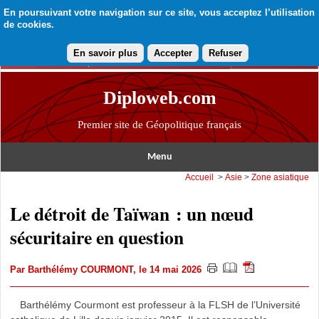
En poursuivant votre navigation sur ce site, vous acceptez l’utilisation
de cookies.
En savoir plus
Accepter
Refuser
Diploweb.com
Premier site de Géopolitique français
Menu
Accueil
>
Asie
>
Zone asiatique
Le détroit de Taïwan : un nœud
sécuritaire en question
Par
Barthélémy COURMONT
, le 14 mai 2026
Barthélémy Courmont est professeur à la FLSH de l’Université