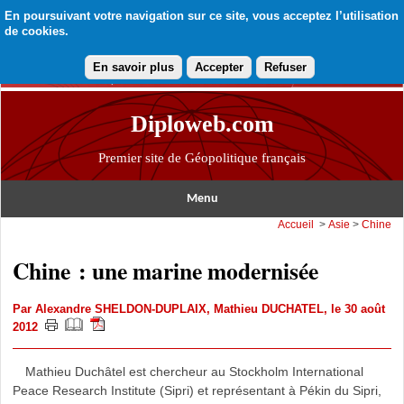
En poursuivant votre navigation sur ce site, vous acceptez l’utilisation
de cookies.
En savoir plus
Accepter
Refuser
Diploweb.com
Premier site de Géopolitique français
Menu
Accueil
>
Asie
>
Chine
Chine : une marine modernisée
Par
Alexandre SHELDON-DUPLAIX
,
Mathieu DUCHATEL
, le 30 août
2012
Mathieu Duchâtel est chercheur au Stockholm International
Peace Research Institute (Sipri) et représentant à Pékin du Sipri,