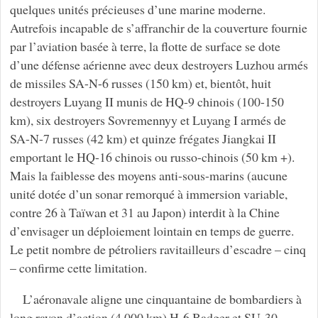
quelques unités précieuses d’une marine moderne.
Autrefois incapable de s’affranchir de la couverture fournie
par l’aviation basée à terre, la flotte de surface se dote
d’une défense aérienne avec deux destroyers Luzhou armés
de missiles SA-N-6 russes (150 km) et, bientôt, huit
destroyers Luyang II munis de HQ-9 chinois (100-150
km), six destroyers Sovremennyy et Luyang I armés de
SA-N-7 russes (42 km) et quinze frégates Jiangkai II
emportant le HQ-16 chinois ou russo-chinois (50 km +).
Mais la faiblesse des moyens anti-sous-marins (aucune
unité dotée d’un sonar remorqué à immersion variable,
contre 26 à Taïwan et 31 au Japon) interdit à la Chine
d’envisager un déploiement lointain en temps de guerre.
Le petit nombre de pétroliers ravitailleurs d’escadre – cinq
– confirme cette limitation.
L’aéronavale aligne une cinquantaine de bombardiers à
long rayon d’action (4 000 km) H-6 Badger et SU-30