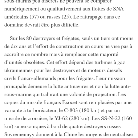
sous-marins peu discrets ne peuvent se comparer
numériquement ou qualitativement aux flottes de SNA
américains (57) ou russes (25). Le rattrapage dans ce
domaine devrait être plus difficile.
Sur les 80 destroyers et frégates, seuls un tiers ont moins
de dix ans et l’effort de construction en cours ne vise pas à
accroître ce nombre mais à remplacer cette majorité
d’unités obsolètes. Cet effort dépend des turbines à gaz
ukrainiennes pour les destroyers et de moteurs diesels
civils franco-allemands pour les frégates. Leur mission
principale demeure la lutte antinavires et non la lutte anti-
sous-marine qui trahirait une volonté de projection. Les
copies du missile français Exocet sont remplacées par une
variante à turboréacteur, le C-803 (180 km) et par un
missile de croisière, le YJ-62 (280 km). Les SS-N-22 (160
km) supersoniques à bord de quatre destroyers russes
Sovremennyy donnent à la Chine les moyens de neutraliser