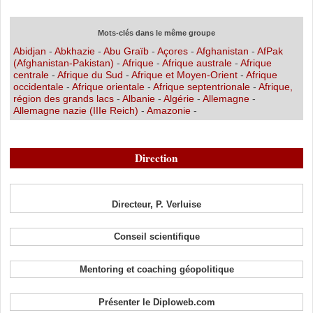
Mots-clés dans le même groupe
Abidjan
-
Abkhazie
-
Abu Graïb
-
Açores
-
Afghanistan
-
AfPak
(Afghanistan-Pakistan)
-
Afrique
-
Afrique australe
-
Afrique
centrale
-
Afrique du Sud
-
Afrique et Moyen-Orient
-
Afrique
occidentale
-
Afrique orientale
-
Afrique septentrionale
-
Afrique,
région des grands lacs
-
Albanie
-
Algérie
-
Allemagne
-
Allemagne nazie (IIIe Reich)
-
Amazonie
-
Direction
Directeur, P. Verluise
Conseil scientifique
Mentoring et coaching géopolitique
Présenter le Diploweb.com