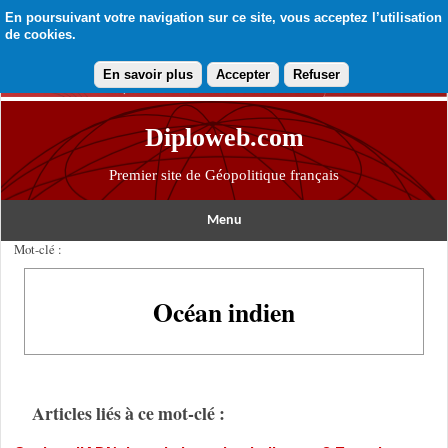
En poursuivant votre navigation sur ce site, vous acceptez l’utilisation
de cookies.
En savoir plus
Accepter
Refuser
Diploweb.com
Premier site de Géopolitique français
Menu
Mot-clé :
Océan indien
Articles liés à ce mot-clé :