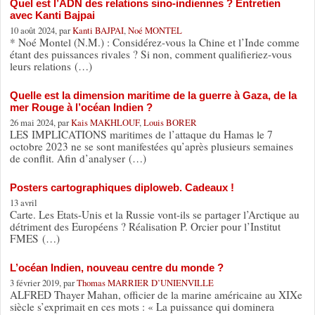
Quel est l’ADN des relations sino-indiennes ? Entretien
avec Kanti Bajpai
10 août 2024, par
Kanti BAJPAI
,
Noé MONTEL
* Noé Montel (N.M.) : Considérez-vous la Chine et l’Inde comme
étant des puissances rivales ? Si non, comment qualifieriez-vous
leurs relations (…)
Quelle est la dimension maritime de la guerre à Gaza, de la
mer Rouge à l’océan Indien ?
26 mai 2024, par
Kais MAKHLOUF
,
Louis BORER
LES IMPLICATIONS maritimes de l’attaque du Hamas le 7
octobre 2023 ne se sont manifestées qu’après plusieurs semaines
de conflit. Afin d’analyser (…)
Posters cartographiques diploweb. Cadeaux !
13 avril
Carte. Les Etats-Unis et la Russie vont-ils se partager l’Arctique au
détriment des Européens ? Réalisation P. Orcier pour l’Institut
FMES (…)
L’océan Indien, nouveau centre du monde ?
3 février 2019, par
Thomas MARRIER D’UNIENVILLE
ALFRED Thayer Mahan, officier de la marine américaine au XIXe
siècle s’exprimait en ces mots : « La puissance qui dominera