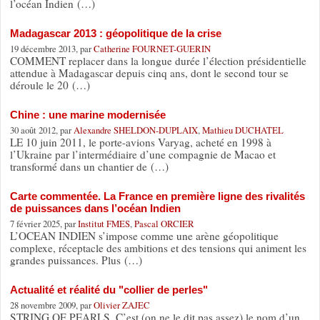
l’océan Indien (…)
Madagascar 2013 : géopolitique de la crise
19 décembre 2013, par
Catherine FOURNET-GUERIN
COMMENT replacer dans la longue durée l’élection présidentielle
attendue à Madagascar depuis cinq ans, dont le second tour se
déroule le 20 (…)
Chine : une marine modernisée
30 août 2012, par
Alexandre SHELDON-DUPLAIX
,
Mathieu DUCHATEL
LE 10 juin 2011, le porte-avions Varyag, acheté en 1998 à
l’Ukraine par l’intermédiaire d’une compagnie de Macao et
transformé dans un chantier de (…)
Carte commentée. La France en première ligne des rivalités
de puissances dans l’océan Indien
7 février 2025, par
Institut FMES
,
Pascal ORCIER
L’OCEAN INDIEN s’impose comme une arène géopolitique
complexe, réceptacle des ambitions et des tensions qui animent les
grandes puissances. Plus (…)
Actualité et réalité du "collier de perles"
28 novembre 2009, par
Olivier ZAJEC
STRING OF PEARLS. C’est (on ne le dit pas assez) le nom d’un