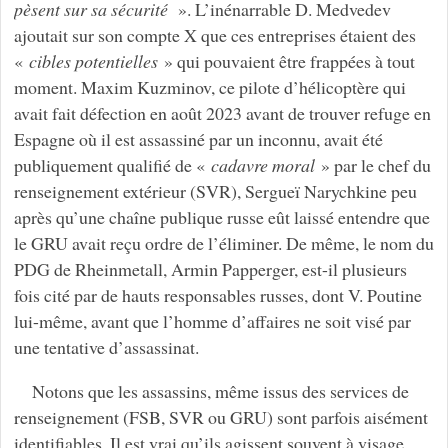
pèsent sur sa sécurité
». L’inénarrable D. Medvedev
ajoutait sur son compte X que ces entreprises étaient des
«
cibles potentielles
» qui pouvaient être frappées à tout
moment. Maxim Kuzminov, ce pilote d’hélicoptère qui
avait fait défection en août 2023 avant de trouver refuge en
Espagne où il est assassiné par un inconnu, avait été
publiquement qualifié de «
cadavre moral
» par le chef du
renseignement extérieur (SVR), Sergueï Narychkine peu
après qu’une chaîne publique russe eût laissé entendre que
le GRU avait reçu ordre de l’éliminer. De même, le nom du
PDG de Rheinmetall, Armin Papperger, est-il plusieurs
fois cité par de hauts responsables russes, dont V. Poutine
lui-même, avant que l’homme d’affaires ne soit visé par
une tentative d’assassinat.
Notons que les assassins, même issus des services de
renseignement (FSB, SVR ou GRU) sont parfois aisément
identifiables. Il est vrai qu’ils agissent souvent à visage