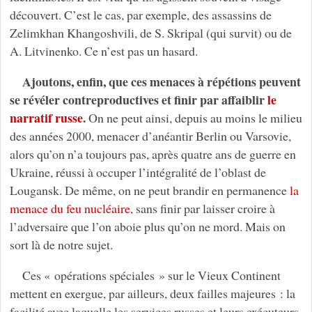
découvert. C’est le cas, par exemple, des assassins de
Zelimkhan Khangoshvili, de S. Skripal (qui survit) ou de
A. Litvinenko. Ce n’est pas un hasard.
Ajoutons, enfin, que ces menaces à répétions peuvent
se révéler contreproductives et finir par affaiblir
le
narratif russe
.
On ne peut ainsi, depuis au moins le milieu
des années 2000, menacer d’anéantir Berlin ou Varsovie,
alors qu’on n’a toujours pas, après quatre ans de guerre en
Ukraine, réussi à occuper l’intégralité de l’oblast de
Lougansk. De même, on ne peut brandir en permanence
la
menace du feu nucléaire
, sans finir par laisser croire à
l’adversaire que l’on aboie plus qu’on ne mord. Mais on
sort là de notre sujet.
Ces « opérations spéciales » sur le Vieux Continent
mettent en exergue, par ailleurs, deux failles majeures : la
facilité avec laquelle les services russes et leurs exécuteurs