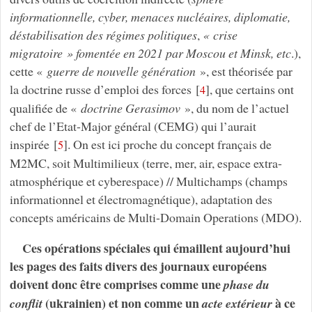
informationnelle, cyber, menaces nucléaires, diplomatie,
déstabilisation des régimes politiques
,
« crise
migratoire » fomentée en 2021 par Moscou et Minsk, etc
.),
cette «
guerre de nouvelle génération
», est théorisée par
la doctrine russe d’emploi des forces
[
]
, que certains ont
4
qualifiée de «
doctrine Gerasimov
», du nom de l’actuel
chef de l’Etat-Major général (CEMG) qui l’aurait
inspirée
[
]
. On est ici proche du concept français de
5
M2MC, soit Multimilieux (terre, mer, air, espace extra-
atmosphérique et cyberespace) // Multichamps (champs
informationnel et électromagnétique), adaptation des
concepts américains de Multi-Domain Operations (MDO).
Ces opérations spéciales qui émaillent aujourd’hui
les pages des faits divers des journaux européens
doivent donc être comprises comme une
phase du
(ukrainien) et non comme un
à ce
conflit
acte
extérieur