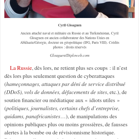
Cyril Gloaguen
Ancien attaché naval et militaire en Russie et au Turkménistan, Cyril
Gloaguen est ancien collaborateur des Nations Unies en
Abkhazie/Géorgie, docteur en géopolitique (IFG, Paris VIII). Crédits
photos : droits réservés
Gloaguen/Diploweb.com
La Russie
, dès lors, ne retient plus ses coups : il n’est
dès lors plus seulement question de cyberattaques
(
hameçonnages, attaques par déni de service distribué
(DDoS), vols de données, défacements de sites
, etc.), de
soutien financier ou médiatique aux « idiots utiles »
(
politiques, journalistes, certains chefs d’entreprise,
quidams, panafricanistes
…), de manipulations des
opinions publiques plus ou moins grossières, de fausses
alertes à la bombe ou de révisionnisme historique.