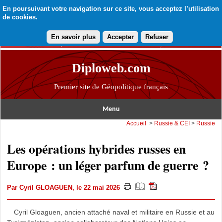
En poursuivant votre navigation sur ce site, vous acceptez l’utilisation
de cookies.
En savoir plus
Accepter
Refuser
Diploweb.com
Premier site de Géopolitique français
Menu
Accueil
>
Russie & CEI
>
Russie
Les opérations hybrides russes en
Europe : un léger parfum de guerre ?
Par
Cyril GLOAGUEN
, le 22 mai 2026
Cyril Gloaguen, ancien attaché naval et militaire en Russie et au