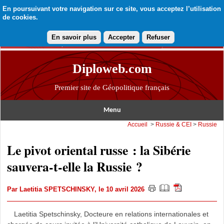
En poursuivant votre navigation sur ce site, vous acceptez l’utilisation
de cookies.
En savoir plus
Accepter
Refuser
Diploweb.com
Premier site de Géopolitique français
Menu
Accueil
>
Russie & CEI
>
Russie
Le pivot oriental russe : la Sibérie
sauvera-t-elle la Russie ?
Par
Laetitia SPETSCHINSKY
, le 10 avril 2026
Laetitia Spetschinsky, Docteure en relations internationales et