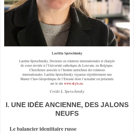
Laetitia Spetschinsky
Laetitia Spetschinsky, Docteure en relations internationales et chargée
de cours invitée à l’Université catholique de Louvain, en Belgique.
Chercheure associée à l’Institut autrichien des relations
internationales. Laetitia Spetschinsky organise régulièrement une
Master Class Géopolitique de l’Eurasie dont l’actualité est présentée
sur le site
www.skyls.eu
.
Crédit L. Spetschinsky
I. UNE IDÉE ANCIENNE, DES JALONS
NEUFS
Le balancier identitaire russe