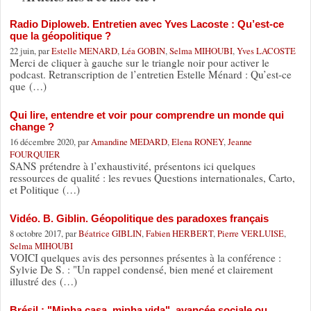
Radio Diploweb. Entretien avec Yves Lacoste : Qu’est-ce
que la géopolitique ?
22 juin, par
Estelle MENARD
,
Léa GOBIN
,
Selma MIHOUBI
,
Yves LACOSTE
Merci de cliquer à gauche sur le triangle noir pour activer le
podcast. Retranscription de l’entretien Estelle Ménard : Qu’est-ce
que (…)
Qui lire, entendre et voir pour comprendre un monde qui
change ?
16 décembre 2020, par
Amandine MEDARD
,
Elena RONEY
,
Jeanne
FOURQUIER
SANS prétendre à l’exhaustivité, présentons ici quelques
ressources de qualité : les revues Questions internationales, Carto,
et Politique (…)
Vidéo. B. Giblin. Géopolitique des paradoxes français
8 octobre 2017, par
Béatrice GIBLIN
,
Fabien HERBERT
,
Pierre VERLUISE
,
Selma MIHOUBI
VOICI quelques avis des personnes présentes à la conférence :
Sylvie De S. : "Un rappel condensé, bien mené et clairement
illustré des (…)
Brésil : "Minha casa, minha vida", avancée sociale ou