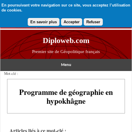
En poursuivant votre navigation sur ce site, vous acceptez l’utilisation
de cookies.
En savoir plus
Accepter
Refuser
Diploweb.com
Premier site de Géopolitique français
Menu
Mot-clé :
Programme de géographie en
hypokhâgne
Articles liés à ce mot-clé :