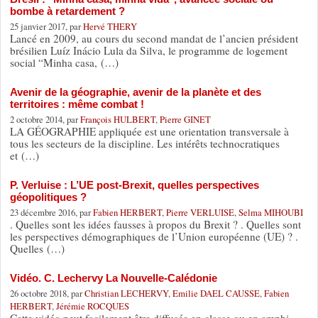
bombe à retardement ?
25 janvier 2017, par
Hervé THERY
Lancé en 2009, au cours du second mandat de l’ancien président
brésilien Luíz Inácio Lula da Silva, le programme de logement
social “Minha casa, (…)
Avenir de la géographie, avenir de la planète et des
territoires : même combat !
2 octobre 2014, par
François HULBERT
,
Pierre GINET
LA GÉOGRAPHIE appliquée est une orientation transversale à
tous les secteurs de la discipline. Les intérêts technocratiques
et (…)
P. Verluise : L’UE post-Brexit, quelles perspectives
géopolitiques ?
23 décembre 2016, par
Fabien HERBERT
,
Pierre VERLUISE
,
Selma MIHOUBI
. Quelles sont les idées fausses à propos du Brexit ? . Quelles sont
les perspectives démographiques de l’Union européenne (UE) ? .
Quelles (…)
Vidéo. C. Lechervy La Nouvelle-Calédonie
26 octobre 2018, par
Christian LECHERVY
,
Emilie DAEL CAUSSE
,
Fabien
HERBERT
,
Jérémie ROCQUES
Cette vidéo peut facilement être diffusée en classe ou en amphi