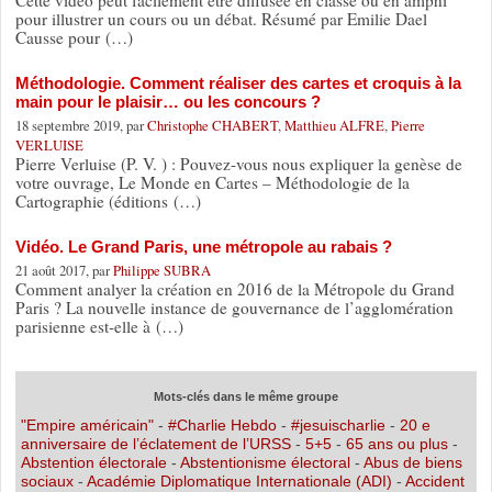
pour illustrer un cours ou un débat. Résumé par Emilie Dael
Causse pour (…)
Méthodologie. Comment réaliser des cartes et croquis à la
main pour le plaisir… ou les concours ?
18 septembre 2019, par
Christophe CHABERT
,
Matthieu ALFRE
,
Pierre
VERLUISE
Pierre Verluise (P. V. ) : Pouvez-vous nous expliquer la genèse de
votre ouvrage, Le Monde en Cartes – Méthodologie de la
Cartographie (éditions (…)
Vidéo. Le Grand Paris, une métropole au rabais ?
21 août 2017, par
Philippe SUBRA
Comment analyer la création en 2016 de la Métropole du Grand
Paris ? La nouvelle instance de gouvernance de l’agglomération
parisienne est-elle à (…)
Mots-clés dans le même groupe
"Empire américain"
-
#Charlie Hebdo
-
#jesuischarlie
-
20 e
anniversaire de l’éclatement de l’URSS
-
5+5
-
65 ans ou plus
-
Abstention électorale
-
Abstentionisme électoral
-
Abus de biens
sociaux
-
Académie Diplomatique Internationale (ADI)
-
Accident