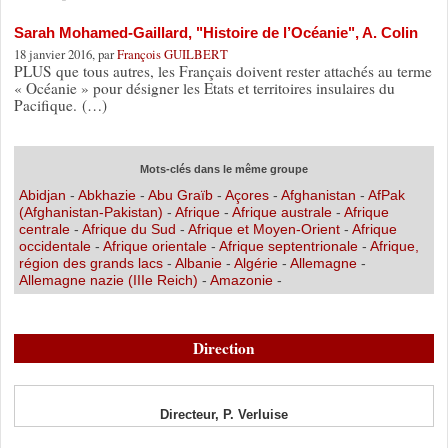
Sarah Mohamed-Gaillard, "Histoire de l’Océanie", A. Colin
18 janvier 2016, par
François GUILBERT
PLUS que tous autres, les Français doivent rester attachés au terme
« Océanie » pour désigner les Etats et territoires insulaires du
Pacifique. (…)
Mots-clés dans le même groupe
Abidjan
-
Abkhazie
-
Abu Graïb
-
Açores
-
Afghanistan
-
AfPak
(Afghanistan-Pakistan)
-
Afrique
-
Afrique australe
-
Afrique
centrale
-
Afrique du Sud
-
Afrique et Moyen-Orient
-
Afrique
occidentale
-
Afrique orientale
-
Afrique septentrionale
-
Afrique,
région des grands lacs
-
Albanie
-
Algérie
-
Allemagne
-
Allemagne nazie (IIIe Reich)
-
Amazonie
-
Direction
Directeur, P. Verluise