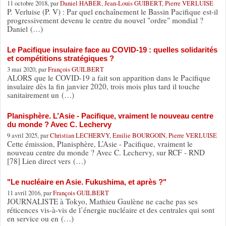
11 octobre 2018, par
Daniel HABER
,
Jean-Louis GUIBERT
,
Pierre VERLUISE
P. Verluise (P. V) : Par quel enchaînement le Bassin Pacifique est-il
progressivement devenu le centre du nouvel "ordre" mondial ?
Daniel (…)
Le Pacifique insulaire face au COVID-19 : quelles solidarités
et compétitions stratégiques ?
3 mai 2020, par
François GUILBERT
ALORS que le COVID-19 a fait son apparition dans le Pacifique
insulaire dès la fin janvier 2020, trois mois plus tard il touche
sanitairement un (…)
Planisphère. L’Asie - Pacifique, vraiment le nouveau centre
du monde ? Avec C. Lechervy
9 avril 2025, par
Christian LECHERVY
,
Emilie BOURGOIN
,
Pierre VERLUISE
Cette émission, Planisphère, L’Asie - Pacifique, vraiment le
nouveau centre du monde ? Avec C. Lechervy, sur RCF - RND
[78] Lien direct vers (…)
"Le nucléaire en Asie. Fukushima, et après ?"
11 avril 2016, par
François GUILBERT
JOURNALISTE à Tokyo, Mathieu Gaulène ne cache pas ses
réticences vis-à-vis de l’énergie nucléaire et des centrales qui sont
en service ou en (…)