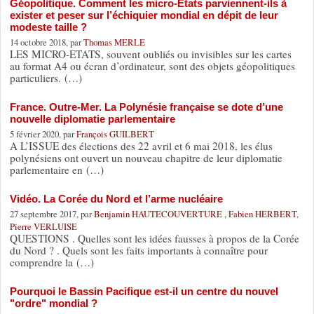
Géopolitique. Comment les micro-États parviennent-ils à
exister et peser sur l’échiquier mondial en dépit de leur
modeste taille ?
14 octobre 2018, par
Thomas MERLE
LES MICRO-ETATS, souvent oubliés ou invisibles sur les cartes
au format A4 ou écran d’ordinateur, sont des objets géopolitiques
particuliers. (…)
France. Outre-Mer. La Polynésie française se dote d’une
nouvelle diplomatie parlementaire
5 février 2020, par
François GUILBERT
A L’ISSUE des élections des 22 avril et 6 mai 2018, les élus
polynésiens ont ouvert un nouveau chapitre de leur diplomatie
parlementaire en (…)
Vidéo. La Corée du Nord et l’arme nucléaire
27 septembre 2017, par
Benjamin HAUTECOUVERTURE
,
Fabien HERBERT
,
Pierre VERLUISE
QUESTIONS . Quelles sont les idées fausses à propos de la Corée
du Nord ? . Quels sont les faits importants à connaître pour
comprendre la (…)
Pourquoi le Bassin Pacifique est-il un centre du nouvel
"ordre" mondial ?