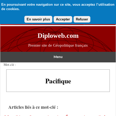
En poursuivant votre navigation sur ce site, vous acceptez l’utilisation
de cookies.
En savoir plus
Accepter
Refuser
Diploweb.com
Premier site de Géopolitique français
Menu
Mot-clé :
Pacifique
Articles liés à ce mot-clé :