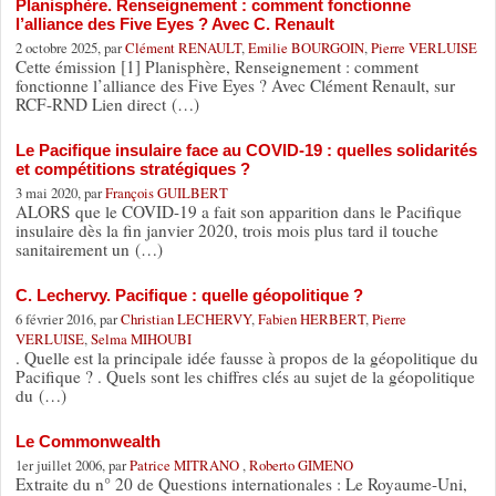
Planisphère. Renseignement : comment fonctionne
l’alliance des Five Eyes ? Avec C. Renault
2 octobre 2025, par
Clément RENAULT
,
Emilie BOURGOIN
,
Pierre VERLUISE
Cette émission [1] Planisphère, Renseignement : comment
fonctionne l’alliance des Five Eyes ? Avec Clément Renault, sur
RCF-RND Lien direct (…)
Le Pacifique insulaire face au COVID-19 : quelles solidarités
et compétitions stratégiques ?
3 mai 2020, par
François GUILBERT
ALORS que le COVID-19 a fait son apparition dans le Pacifique
insulaire dès la fin janvier 2020, trois mois plus tard il touche
sanitairement un (…)
C. Lechervy. Pacifique : quelle géopolitique ?
6 février 2016, par
Christian LECHERVY
,
Fabien HERBERT
,
Pierre
VERLUISE
,
Selma MIHOUBI
. Quelle est la principale idée fausse à propos de la géopolitique du
Pacifique ? . Quels sont les chiffres clés au sujet de la géopolitique
du (…)
Le Commonwealth
1er juillet 2006, par
Patrice MITRANO
,
Roberto GIMENO
Extraite du n° 20 de Questions internationales : Le Royaume-Uni,