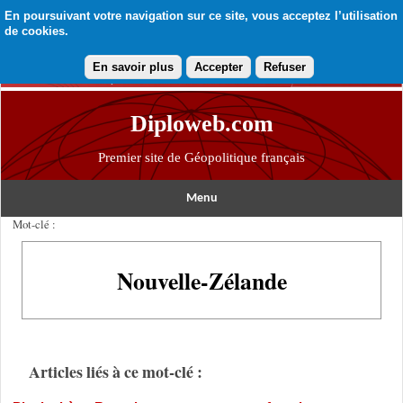
En poursuivant votre navigation sur ce site, vous acceptez l’utilisation
de cookies.
En savoir plus
Accepter
Refuser
Diploweb.com
Premier site de Géopolitique français
Menu
Mot-clé :
Nouvelle-Zélande
Articles liés à ce mot-clé :