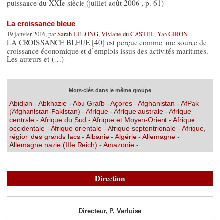
puissance du XXIe siècle (juillet-août 2006 , p. 61)
La croissance bleue
19 janvier 2016, par
Sarah LELONG
,
Viviane du CASTEL
,
Yan GIRON
LA CROISSANCE BLEUE [40] est perçue comme une source de
croissance économique et d’emplois issus des activités maritimes.
Les auteurs et (…)
Mots-clés dans le même groupe
Abidjan
-
Abkhazie
-
Abu Graïb
-
Açores
-
Afghanistan
-
AfPak
(Afghanistan-Pakistan)
-
Afrique
-
Afrique australe
-
Afrique
centrale
-
Afrique du Sud
-
Afrique et Moyen-Orient
-
Afrique
occidentale
-
Afrique orientale
-
Afrique septentrionale
-
Afrique,
région des grands lacs
-
Albanie
-
Algérie
-
Allemagne
-
Allemagne nazie (IIIe Reich)
-
Amazonie
-
Direction
Directeur, P. Verluise