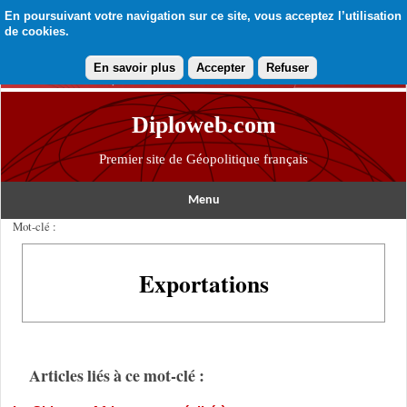
En poursuivant votre navigation sur ce site, vous acceptez l’utilisation
de cookies.
En savoir plus
Accepter
Refuser
Diploweb.com
Premier site de Géopolitique français
Menu
Mot-clé :
Exportations
Articles liés à ce mot-clé :