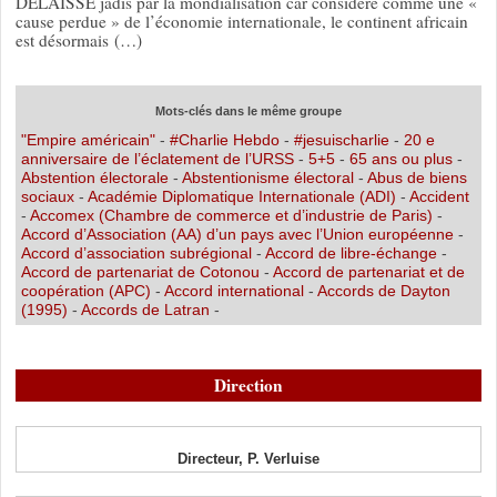
DELAISSE jadis par la mondialisation car considéré comme une «
cause perdue » de l’économie internationale, le continent africain
est désormais (…)
Mots-clés dans le même groupe
"Empire américain"
-
#Charlie Hebdo
-
#jesuischarlie
-
20 e
anniversaire de l’éclatement de l’URSS
-
5+5
-
65 ans ou plus
-
Abstention électorale
-
Abstentionisme électoral
-
Abus de biens
sociaux
-
Académie Diplomatique Internationale (ADI)
-
Accident
-
Accomex (Chambre de commerce et d’industrie de Paris)
-
Accord d’Association (AA) d’un pays avec l’Union européenne
-
Accord d’association subrégional
-
Accord de libre-échange
-
Accord de partenariat de Cotonou
-
Accord de partenariat et de
coopération (APC)
-
Accord international
-
Accords de Dayton
(1995)
-
Accords de Latran
-
Direction
Directeur, P. Verluise