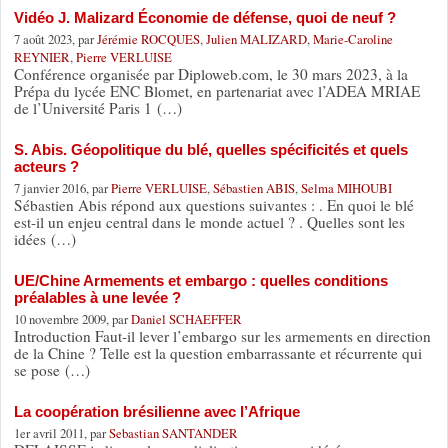
Vidéo J. Malizard Économie de défense, quoi de neuf ?
7 août 2023, par
Jérémie ROCQUES
,
Julien MALIZARD
,
Marie-Caroline
REYNIER
,
Pierre VERLUISE
Conférence organisée par Diploweb.com, le 30 mars 2023, à la
Prépa du lycée ENC Blomet, en partenariat avec l’ADEA MRIAE
de l’Université Paris 1 (…)
S. Abis. Géopolitique du blé, quelles spécificités et quels
acteurs ?
7 janvier 2016, par
Pierre VERLUISE
,
Sébastien ABIS
,
Selma MIHOUBI
Sébastien Abis répond aux questions suivantes : . En quoi le blé
est-il un enjeu central dans le monde actuel ? . Quelles sont les
idées (…)
UE/Chine Armements et embargo : quelles conditions
préalables à une levée ?
10 novembre 2009, par
Daniel SCHAEFFER
Introduction Faut-il lever l’embargo sur les armements en direction
de la Chine ? Telle est la question embarrassante et récurrente qui
se pose (…)
La coopération brésilienne avec l’Afrique
1er avril 2011, par
Sebastian SANTANDER