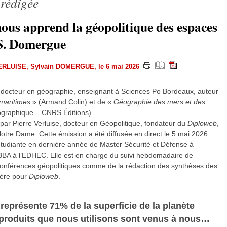
 rédigée
ous apprend la géopolitique des espaces
S. Domergue
VERLUISE
,
Sylvain DOMERGUE
, le 6 mai 2026
 docteur en géographie, enseignant à Sciences Po Bordeaux, auteur
maritimes
» (Armand Colin) et de «
Géographie des mers et des
graphique – CNRS Éditions).
 par Pierre Verluise, docteur en Géopolitique, fondateur du
Diploweb
,
Notre Dame. Cette émission a été diffusée en direct le 5 mai 2026.
étudiante en dernière année de Master Sécurité et Défense à
 BBA à l’EDHEC. Elle est en charge du suivi hebdomadaire de
et conférences géopolitiques comme de la rédaction des synthèses des
hère pour
Diploweb
.
 représente 71% de la superficie de la planète
s produits que nous utilisons sont venus à nous…