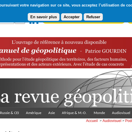
ursuivant votre navigation sur ce site, vous acceptez l’utilisation de co
En savoir plus
Accepter
Refuser
Abonnement gratuit à la Lettre du Diploweb
Pa
Russie & CEI
Amérique
Asie
Afrique & M.-O.
Monde
Audiovisuel
Accueil
>
Audiovisuel
>
Pod