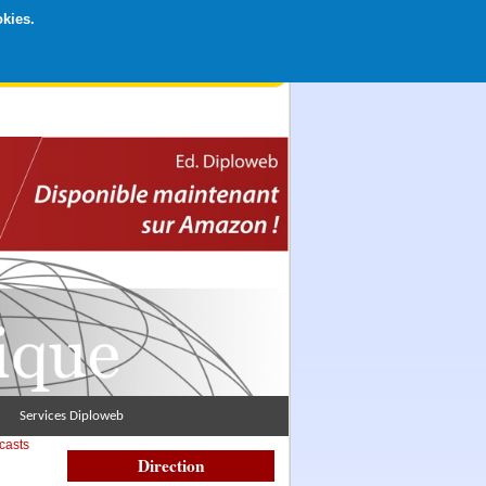
okies.
rticipation libre par CB ou Paypal, Merci !
Services Diploweb
casts
Direction