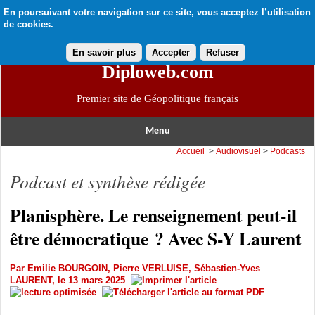
En poursuivant votre navigation sur ce site, vous acceptez l’utilisation
de cookies.
En savoir plus
Accepter
Refuser
Diploweb.com
Premier site de Géopolitique français
Menu
Accueil
>
Audiovisuel
>
Podcasts
Podcast et synthèse rédigée
Planisphère. Le renseignement peut-il
être démocratique ? Avec S-Y Laurent
Par
Emilie BOURGOIN
,
Pierre VERLUISE
,
Sébastien-Yves
LAURENT
, le 13 mars 2025