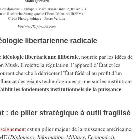
Maud Quessard
ce du domaine « Europe, Espace Transatlantique, Russie » à
tut de Recherche Stratégique de l’École Militaire (IRSEM).
Crédit Photographique : Pierre Verluise
Verluise/Diploweb.com
ologie libertarienne radicale
 idéologie libertarienne illibérale
, nourrie par les idées de
n Musk. Il rejette la régulation, l’appareil d’État et les
rant cherche à détricoter l’État fédéral au profit d’un
nfluence des géants technologiques prime sur les institutions
faiblit les fondements institutionnels de la puissance
: de pilier stratégique à outil fragilisé
nseignement
est un pilier majeur de la puissance américaine,
ME (
Diplomacy, Information, Military, Economics
).