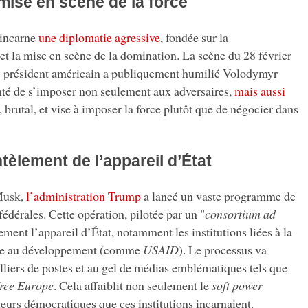
mise en scène de la force
incarne
une diplomatie agressive
, fondée sur la
t la mise en scène de la domination. La scène du 28 février
le président américain a publiquement humilié Volodymyr
onté de s’imposer non seulement aux adversaires,
mais aussi
t, brutal, et vise à imposer la force plutôt que de négocier dans
èlement de l’appareil d’État
Musk,
l’administration Trump
a lancé un vaste programme de
fédérales. Cette opération, pilotée par un "
consortium ad
uement l’appareil d’État, notamment les institutions liées à la
aide au développement (comme
USAID
). Le processus va
lliers de postes et au gel de médias emblématiques tels que
ree Europe
. Cela affaiblit non seulement le
soft power
leurs démocratiques que ces institutions incarnaient.