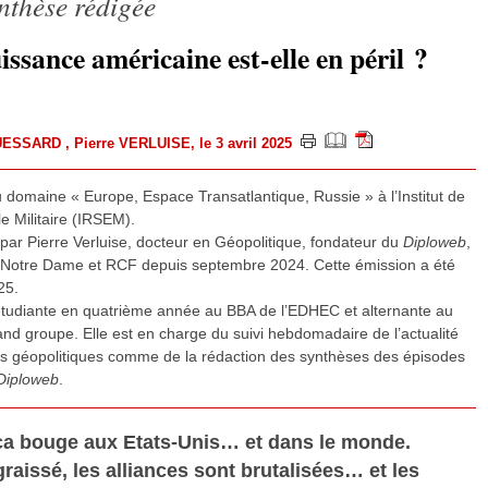
ynthèse rédigée
ssance américaine est-elle en péril ?
UESSARD
,
Pierre VERLUISE
, le 3 avril 2025
 domaine « Europe, Espace Transatlantique, Russie » à l’Institut de
e Militaire (IRSEM).
 par Pierre Verluise, docteur en Géopolitique, fondateur du
Diploweb
,
io Notre Dame et RCF depuis septembre 2024. Cette émission a été
25.
étudiante en quatrième année au BBA de l’EDHEC et alternante au
rand groupe. Elle est en charge du suivi hebdomadaire de l’actualité
ces géopolitiques comme de la rédaction des synthèses des épisodes
Diploweb
.
r, ça bouge aux Etats-Unis… et dans le monde.
graissé, les alliances sont brutalisées… et les