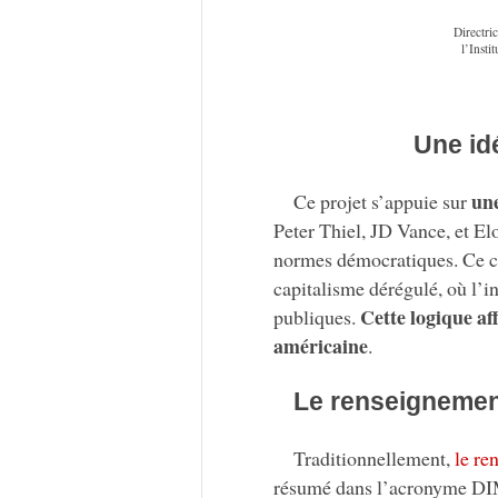
Directri
l’Insti
Une idé
une
Ce projet s’appuie sur
Peter Thiel, JD Vance, et Elo
normes démocratiques. Ce cou
capitalisme dérégulé, où l’i
Cette logique af
publiques.
américaine
.
Le renseignement 
Traditionnellement,
le re
résumé dans l’acronyme DI