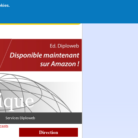
okies.
rticipation libre par CB ou Paypal, Merci !
Services Diploweb
casts
Direction