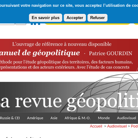
ursuivant votre navigation sur ce site, vous acceptez l’utilisation de co
En savoir plus
Accepter
Refuser
Abonnement gratuit à la Lettre du Diploweb
Pa
Russie & CEI
Amérique
Asie
Afrique & M.-O.
Monde
Audiovisuel
Accueil
>
Audiovisuel
>
Pod