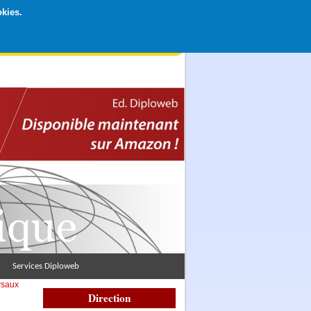
okies.
rticipation libre par CB ou Paypal, Merci !
Services Diploweb
rsaux
Direction