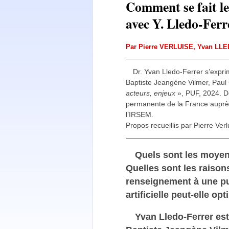
Comment se fait le
avec Y. Lledo-Ferr
Par
Pierre VERLUISE
,
Yvan LL
Dr. Yvan Lledo-Ferrer s’expri
Baptiste Jeangène Vilmer, Paul 
acteurs, enjeux
», PUF, 2024. De
permanente de la France auprè
l’IRSEM.
Propos recueillis par Pierre Ve
Quels sont les moyen
Quelles sont les raison
renseignement à une pu
artificielle peut-elle o
Yvan Lledo-Ferrer es