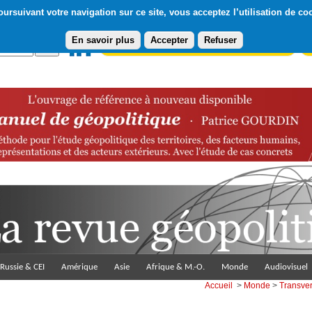
ursuivant votre navigation sur ce site, vous acceptez l’utilisation de co
En savoir plus
Accepter
Refuser
Abonnement gratuit à la Lettre du Diploweb
Pa
Russie & CEI
Amérique
Asie
Afrique & M.-O.
Monde
Audiovisuel
Accueil
>
Monde
>
Transve