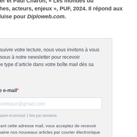
er et Paul Charon, « Les mondes du
s, acteurs, enjeux », PUF, 2024. Il répond aux
rluise pour
Diploweb.com
.