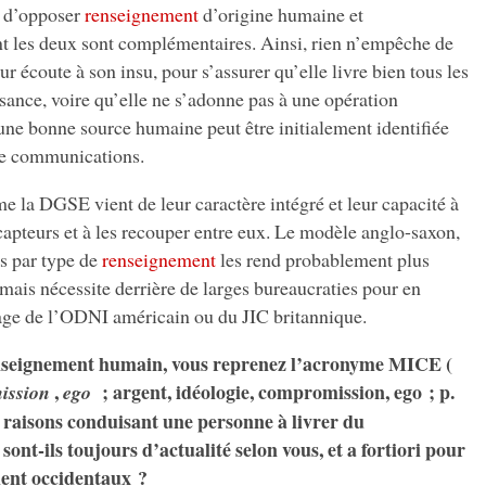
el d’opposer
renseignement
d’origine humaine et
t les deux sont complémentaires. Ainsi, rien n’empêche de
r écoute à son insu, pour s’assurer qu’elle livre bien tous les
sance, voire qu’elle ne s’adonne pas à une opération
 une bonne source humaine peut être initialement identifiée
 de communications.
e la DGSE vient de leur caractère intégré et leur capacité à
 capteurs et à les recouper entre eux. Le modèle anglo-saxon,
es par type de
renseignement
les rend probablement plus
 mais nécessite derrière de larges bureaucraties pour en
mage de l’ODNI américain ou du JIC britannique.
renseignement humain, vous reprenez l’acronyme MICE (
,
; argent, idéologie, compromission, ego ; p.
ission
ego
 raisons conduisant une personne à livrer du
sont-ils toujours d’actualité selon vous, et a fortiori pour
ment occidentaux ?