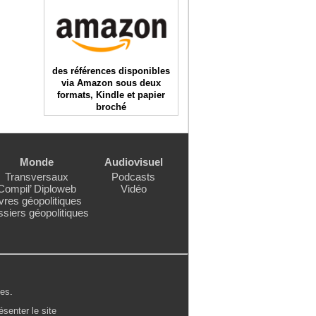
des références disponibles
via Amazon sous deux
formats, Kindle et papier
broché
Monde
Audiovisuel
Transversaux
Podcasts
Compil’ Diploweb
Vidéo
vres géopolitiques
siers géopolitiques
les
.
ésenter le site