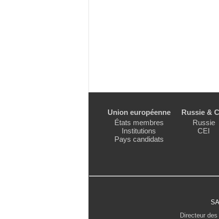
Union européenne
Russie & C
États membres
Russie
Institutions
CEI
Pays candidats
SA
Directeur des 