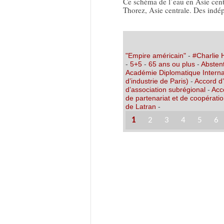
Ce schéma de l’eau en Asie centr
Thorez, Asie centrale. Des ind
"Empire américain"
-
#Charlie
-
5+5
-
65 ans ou plus
-
Abstent
Académie Diplomatique Interna
d’industrie de Paris)
-
Accord d
d’association subrégional
-
Acc
de partenariat et de coopérati
de Latran
-
1
2
3
4
5
6