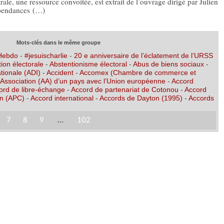
ale, une ressource convoitée, est extrait de l’ouvrage dirigé par Julien
épendances (…)
Mots-clés dans le même groupe
 Hebdo
-
#jesuischarlie
-
20 e anniversaire de l’éclatement de l’URSS
ion électorale
-
Abstentionisme électoral
-
Abus de biens sociaux
-
tionale (ADI)
-
Accident
-
Accomex (Chambre de commerce et
’Association (AA) d’un pays avec l’Union européenne
-
Accord
ord de libre-échange
-
Accord de partenariat de Cotonou
-
Accord
on (APC)
-
Accord international
-
Accords de Dayton (1995)
-
Accords
7
8
9
…
102