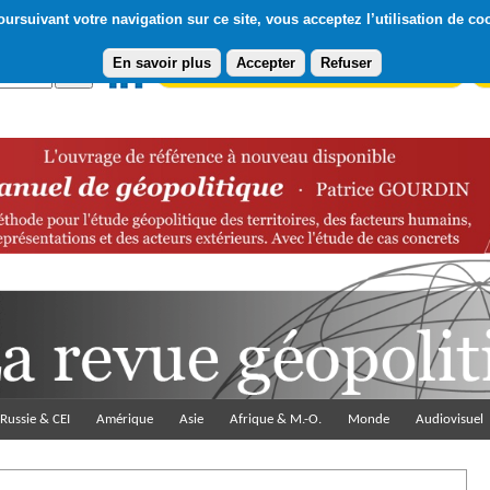
ursuivant votre navigation sur ce site, vous acceptez l’utilisation de co
En savoir plus
Accepter
Refuser
Abonnement gratuit à la Lettre du Diploweb
Pa
Russie & CEI
Amérique
Asie
Afrique & M.-O.
Monde
Audiovisuel