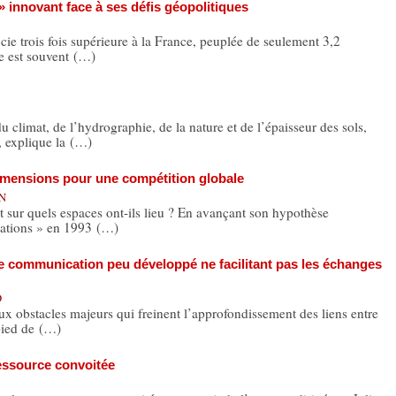
» innovant face à ses défis géopolitiques
cie trois fois supérieure à la France, peuplée de seulement 3,2
ie est souvent (…)
imat, de l’hydrographie, de la nature et de l’épaisseur des sols,
, explique la (…)
dimensions pour une compétition globale
ON
 sur quels espaces ont-ils lieu ? En avançant son hypothèse
isations » en 1993 (…)
e communication peu développé ne facilitant pas les échanges
D
eux obstacles majeurs qui freinent l’approfondissement des liens entre
 pied de (…)
ressource convoitée