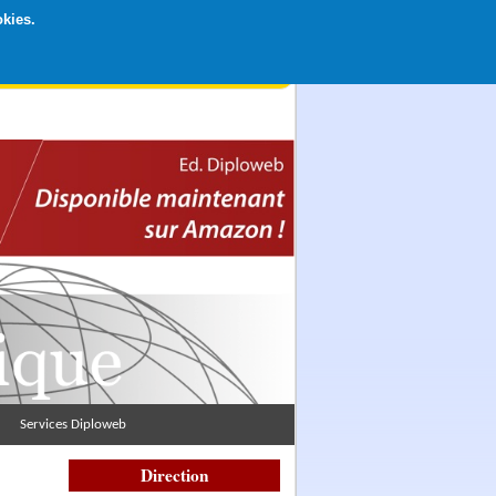
okies.
rticipation libre par CB ou Paypal, Merci !
Services Diploweb
Direction