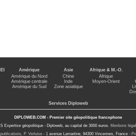
EI
Amérique
Asie
Afrique & M.-O.
Amérique du Nord
Chine
Afrique
Amérique centrale
Inde
Moyen-Orient
Amérique du Sud
Zone asiatique
Li
Dos
Services Diploweb
DIPLOWEB.COM - Premier site géopolitique francophone
S Expertise géopolitique - Diploweb, au capital de 3000 euros.
Mentions léga
publications, P. Verluise
- 1 avenue Lamartine, 94300 Vincennes, France -
Pr