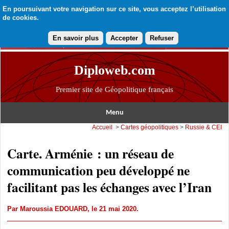
En poursuivant votre navigation sur ce site, vous acceptez l’utilisation
de cookies.
En savoir plus
Accepter
Refuser
Diploweb.com
Premier site de Géopolitique français
Menu
Accueil
>
Cartes géopolitiques
>
Russie & CEI
Carte. Arménie : un réseau de
communication peu développé ne
facilitant pas les échanges avec l’Iran
Par
Maroussia EDOUARD
, le 21 mai 2020.