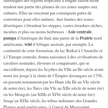
latéritiques des régions tropicales à longue saison sèche
rendent une partie des plaines de ces zones inaptes aux
cultures. Elles ne suscitent par conséquent guère de
convoitises pour elles-mêmes. Aux limites des zones
désertiques s’étendent les steppes, vastes étendues sèches,
Asie centrale
incultes et plus ou moins herbeuses :
,
pampa
Prairie
d’Amérique du Sud, une partie de la
nord
veld
américaine,
d’Afrique australe, par exemple. La
continuité de cette formation, du lac Baïkal à l’Anatolie et
à l’Europe centrale, donna naissance à des civilisations de
cavaliers nomades, éleveurs et conquérants, qui se
succédèrent, depuis les Scythes du VIIe au IIe siècle avant
notre ère jusqu’à la chute de l’Empire dzoungare en 1756,
en passant notamment par les Huns (du IIe au VIe siècle
de notre ère), les Turcs (du VIe au XIIe siècle de notre ère)
ou les Mongols (au XIIIe et XIVe siècle de notre ère).
Jusqu’au XIXe siècle, les tribus indiennes des Grandes
Plaines nord-américaines, à l’ouest du Mississippi,