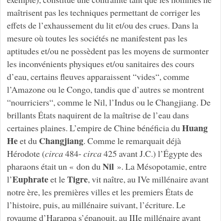
maîtrisent pas les techniques permettant de corriger les
effets de l’exhaussement du lit et/ou des crues. Dans la
mesure où toutes les sociétés ne manifestent pas les
aptitudes et/ou ne possèdent pas les moyens de surmonter
les inconvénients physiques et/ou sanitaires des cours
d’eau, certains fleuves apparaissent “vides“, comme
l’Amazone ou le Congo, tandis que d’autres se montrent
“nourriciers“, comme le Nil, l’Indus ou le Changjiang. De
brillants États naquirent de la maîtrise de l’eau dans
Huang
certaines plaines. L’empire de Chine bénéficia du
He
Changjiang
et du
. Comme le remarquait déjà
Hérodote (
circa
484-
circa
425 avant J.C.) l’Égypte des
Nil
pharaons était un « don du
». La Mésopotamie, entre
Euphrate
Tigre
l’
et le
, vit naître, au IVe millénaire avant
notre ère, les premières villes et les premiers États de
l’histoire, puis, au millénaire suivant, l’écriture. Le
royaume d’Harappa s’épanouit, au IIIe millénaire avant