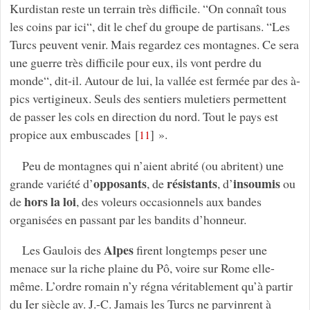
Kurdistan reste un terrain très difficile. “On connaît tous
les coins par ici“, dit le chef du groupe de partisans. “Les
Turcs peuvent venir. Mais regardez ces montagnes. Ce sera
une guerre très difficile pour eux, ils vont perdre du
monde“, dit-il. Autour de lui, la vallée est fermée par des à-
pics vertigineux. Seuls des sentiers muletiers permettent
de passer les cols en direction du nord. Tout le pays est
propice aux embuscades
[
]
».
11
Peu de montagnes qui n’aient abrité (ou abritent) une
opposants
résistants
insoumis
grande variété d’
, de
, d’
ou
hors la loi
de
, des voleurs occasionnels aux bandes
organisées en passant par les bandits d’honneur.
Alpes
Les Gaulois des
firent longtemps peser une
menace sur la riche plaine du Pô, voire sur Rome elle-
même. L’ordre romain n’y régna véritablement qu’à partir
du Ier siècle av. J.-C. Jamais les Turcs ne parvinrent à