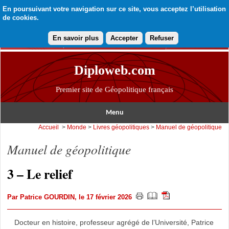
En poursuivant votre navigation sur ce site, vous acceptez l’utilisation
de cookies.
En savoir plus
Accepter
Refuser
Diploweb.com
Premier site de Géopolitique français
Menu
Accueil
>
Monde
>
Livres géopolitiques
>
Manuel de géopolitique
Manuel de géopolitique
3 – Le relief
Par
Patrice GOURDIN
, le 17 février 2026
Docteur en histoire, professeur agrégé de l’Université, Patrice