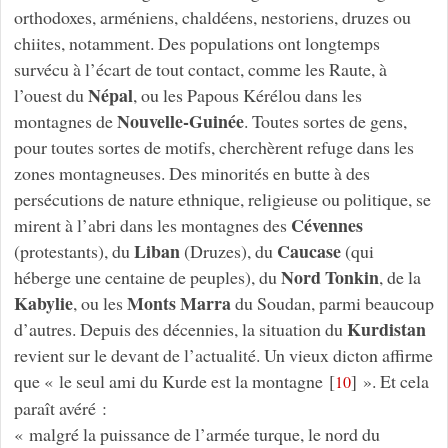
orthodoxes, arméniens, chaldéens, nestoriens, druzes ou
chiites, notamment. Des populations ont longtemps
survécu à l’écart de tout contact, comme les Raute, à
Népal
l’ouest du
, ou les Papous Kérélou dans les
Nouvelle-Guinée
montagnes de
. Toutes sortes de gens,
pour toutes sortes de motifs, cherchèrent refuge dans les
zones montagneuses. Des minorités en butte à des
persécutions de nature ethnique, religieuse ou politique, se
Cévennes
mirent à l’abri dans les montagnes des
Liban
Caucase
(protestants), du
(Druzes), du
(qui
Nord Tonkin
héberge une centaine de peuples), du
, de la
Kabylie
Monts Marra
, ou les
du Soudan, parmi beaucoup
Kurdistan
d’autres. Depuis des décennies, la situation du
revient sur le devant de l’actualité. Un vieux dicton affirme
que « le seul ami du Kurde est la montagne
[
]
». Et cela
10
paraît avéré :
« malgré la puissance de l’armée turque, le nord du