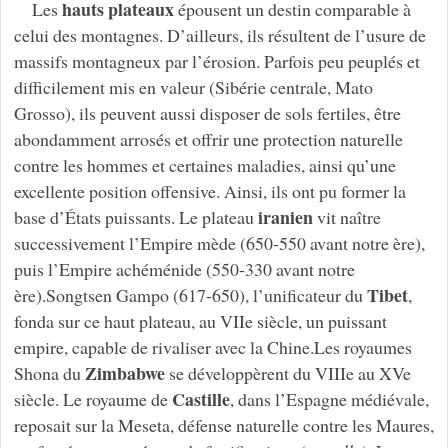
hauts plateaux
Les
épousent un destin comparable à
celui des montagnes. D’ailleurs, ils résultent de l’usure de
massifs montagneux par l’érosion. Parfois peu peuplés et
difficilement mis en valeur (Sibérie centrale, Mato
Grosso), ils peuvent aussi disposer de sols fertiles, être
abondamment arrosés et offrir une protection naturelle
contre les hommes et certaines maladies, ainsi qu’une
excellente position offensive. Ainsi, ils ont pu former la
iranien
base d’États puissants. Le plateau
vit naître
successivement l’Empire mède (650-550 avant notre ère),
puis l’Empire achéménide (550-330 avant notre
Tibet
ère).Songtsen Gampo (617-650), l’unificateur du
,
fonda sur ce haut plateau, au VIIe siècle, un puissant
empire, capable de rivaliser avec la Chine.Les royaumes
Zimbabwe
Shona du
se développèrent du VIIIe au XVe
Castille
siècle. Le royaume de
, dans l’Espagne médiévale,
reposait sur la Meseta, défense naturelle contre les Maures,