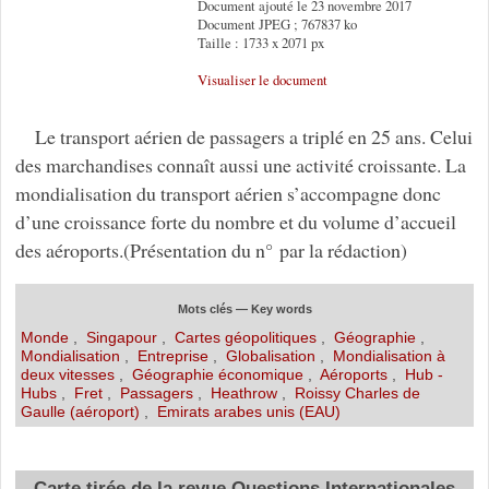
Document ajouté le 23 novembre 2017
Document JPEG ; 767837 ko
Taille : 1733 x 2071 px
Visualiser le document
Le transport aérien de passagers a triplé en 25 ans. Celui
des marchandises connaît aussi une activité croissante. La
mondialisation du transport aérien s’accompagne donc
d’une croissance forte du nombre et du volume d’accueil
des aéroports.(Présentation du n° par la rédaction)
Mots clés — Key words
Monde
,
Singapour
,
Cartes géopolitiques
,
Géographie
,
Mondialisation
,
Entreprise
,
Globalisation
,
Mondialisation à
deux vitesses
,
Géographie économique
,
Aéroports
,
Hub -
Hubs
,
Fret
,
Passagers
,
Heathrow
,
Roissy Charles de
Gaulle (aéroport)
,
Emirats arabes unis (EAU)
Carte tirée de la revue Questions Internationales