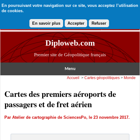
En poursuivant votre navigation sur ce site, vous acceptez l’utilisation
de cookies.
En savoir plus
Accepter
Refuser
Diploweb.com
Premier site de Géopolitique français
Menu
Accueil
>
Cartes géopolitiques
>
Monde
Cartes des premiers aéroports de
passagers et de fret aérien
Par
Atelier de cartographie de SciencesPo
, le 23 novembre 2017.