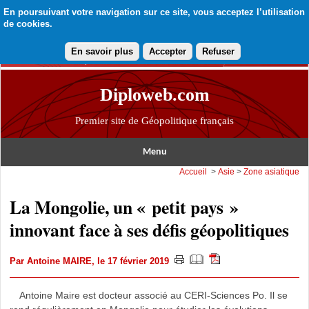
En poursuivant votre navigation sur ce site, vous acceptez l’utilisation
de cookies.
En savoir plus
Accepter
Refuser
Diploweb.com
Premier site de Géopolitique français
Menu
Accueil
>
Asie
>
Zone asiatique
La Mongolie, un « petit pays »
innovant face à ses défis géopolitiques
Par
Antoine MAIRE
, le 17 février 2019
Antoine Maire est docteur associé au CERI-Sciences Po. Il se