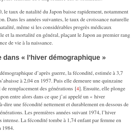
0, le taux de natalité du Japon baisse rapidement, notamment
tion. Dans les années suivantes, le taux de croissance naturelle
 natalité, même si les considérables progrès médicaux
ile et la mortalité en général, plaçant le Japon au premier rang
ce de vie à la naissance.
e dans « l’hiver démographique »
démographique d’après guerre, la fécondité, estimée à 3,7
s’abaisse à 2,04 en 1957. Puis elle demeure une quinzaine
l de remplacement des générations
[
]
. Ensuite, elle plonge
4
apon entre alors dans ce que j’ai appelé un « hiver
t-à-dire une fécondité nettement et durablement en dessous de
énérations. Les premières années suivant 1974, l’hiver
s intense. La fécondité tombe à 1,74 enfant par femme en
n 1984.