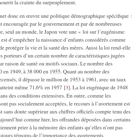
nourrit la crainte du surpeuplement.
met donc en œuvre une politique démographique spécifique :
é est encouragée par le gouvernement et par de nombreuses
re, seul au monde, le Japon vote une « loi sur l’eugénisme
hé est d’empêcher la naissance d’enfants considérés comme
e protéger la vie et la santé des mères. Aussi la loi rend-elle
des porteurs d’un certain nombre de caractéristiques jugées
our raison de santé ou motifs sociaux. Le nombre des
600 en 1949, à 38 000 en 1955. Quant au nombre des
ecensés, il dépasse le million de 1953 à 1961, avec un taux
i atteint même 71,6% en 1957
[
]
. La loi eugénique de 1948
3
dans des conditions extensives. En outre, comme les
ont pas socialement acceptées, le recours à l’avortement est
t sans doute supérieur aux chiffres officiels compte tenu des
ujourd’hui comme hier, les offrandes déposées dans certains
ennent prier à la mémoire des enfants qu’elles n’ont pas
ujours témoins de l’importance des avortements.