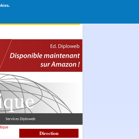
okies.
rticipation libre par CB ou Paypal, Merci !
Services Diploweb
tique
Direction