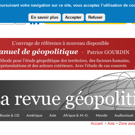
ursuivant votre navigation sur ce site, vous acceptez l’utilisation de co
En savoir plus
Accepter
Refuser
Abonnement gratuit à la Lettre du Diploweb
Pa
Russie & CEI
Amérique
Asie
Afrique & M.-O.
Monde
Audiovisuel
Accueil
>
Asie
>
Zone asia