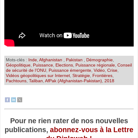
Mots-clés :
Inde
,
Afghanistan
,
Pakistan
,
Démographie
,
Géopolitique
,
Puissance
,
Elections
,
Puissance régionale
,
Conseil
de sécurité de l’ONU
,
Puissance émergente
,
Vidéo
,
Crise
,
Vidéos géopolitiques sur Internet
,
Stratégie
,
Frontières
,
Pachtouns
,
Taliban
,
AfPak (Afghanistan-Pakistan)
,
2018
Pour ne rien rater de nos nouvelles
publications,
abonnez-vous à la Lettre