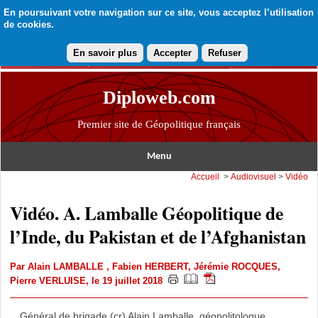
En poursuivant votre navigation sur ce site, vous acceptez l’utilisation
de cookies.
En savoir plus
Accepter
Refuser
Diploweb.com
Premier site de Géopolitique français
Menu
Accueil
>
Audiovisuel
>
Vidéo
Vidéo. A. Lamballe Géopolitique de
l’Inde, du Pakistan et de l’Afghanistan
Par
Alain LAMBALLE
,
Fabien HERBERT
,
Jérémie ROCQUES
,
Pierre VERLUISE
, le 19 juillet 2018
Général de brigade (cr) Alain Lamballe, géopolitologue