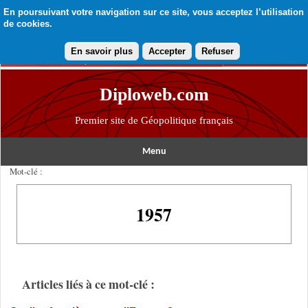
En poursuivant votre navigation sur ce site, vous acceptez l’utilisation
de cookies.
En savoir plus
Accepter
Refuser
Diploweb.com
Premier site de Géopolitique français
Menu
Mot-clé :
1957
Articles liés à ce mot-clé :