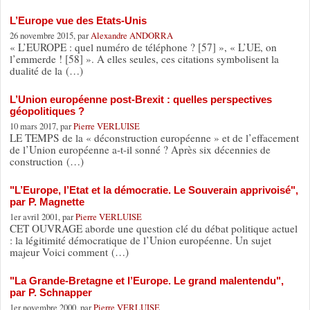
L’Europe vue des Etats-Unis
26 novembre 2015, par
Alexandre ANDORRA
« L’EUROPE : quel numéro de téléphone ? [57] », « L’UE, on
l’emmerde ! [58] ». A elles seules, ces citations symbolisent la
dualité de la (…)
L’Union européenne post-Brexit : quelles perspectives
géopolitiques ?
10 mars 2017, par
Pierre VERLUISE
LE TEMPS de la « déconstruction européenne » et de l’effacement
de l’Union européenne a-t-il sonné ? Après six décennies de
construction (…)
"L’Europe, l’Etat et la démocratie. Le Souverain apprivoisé",
par P. Magnette
1er avril 2001, par
Pierre VERLUISE
CET OUVRAGE aborde une question clé du débat politique actuel
: la légitimité démocratique de l’Union européenne. Un sujet
majeur Voici comment (…)
"La Grande-Bretagne et l’Europe. Le grand malentendu",
par P. Schnapper
1er novembre 2000, par
Pierre VERLUISE