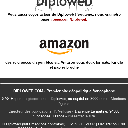
Vous aussi soyez acteur du Diploweb ! Soutenez-nous via notre
page
tipeee.com/Diploweb
des références disponibles via Amazon sous deux formats, Kindle
et papier broché
DIPLOWEB.COM - Premier site géopolitique francophone
SAS Expertise géopolitique - Diploweb, au capital de 3000 euros.
Mentions
légales
.
Directeur des publications, P. Verluise
- 1 avenue Lamartine, 94300
Vincennes, France -
Présenter le site
© Diploweb (sauf mentions contraires) | ISSN 2111-4307 | Déclaration CNIL