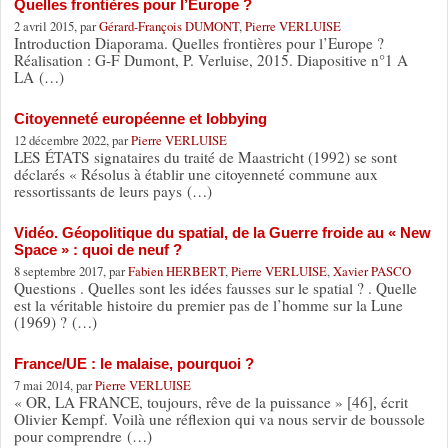
Quelles frontières pour l’Europe ?
2 avril 2015, par
Gérard-François DUMONT
,
Pierre VERLUISE
Introduction Diaporama. Quelles frontières pour l’Europe ?
Réalisation : G-F Dumont, P. Verluise, 2015. Diapositive n°1 A
LA (…)
Citoyenneté européenne et lobbying
12 décembre 2022, par
Pierre VERLUISE
LES ÉTATS signataires du traité de Maastricht (1992) se sont
déclarés « Résolus à établir une citoyenneté commune aux
ressortissants de leurs pays (…)
Vidéo. Géopolitique du spatial, de la Guerre froide au « New
Space » : quoi de neuf ?
8 septembre 2017, par
Fabien HERBERT
,
Pierre VERLUISE
,
Xavier PASCO
Questions . Quelles sont les idées fausses sur le spatial ? . Quelle
est la véritable histoire du premier pas de l’homme sur la Lune
(1969) ? (…)
France/UE : le malaise, pourquoi ?
7 mai 2014, par
Pierre VERLUISE
« OR, LA FRANCE, toujours, rêve de la puissance » [46], écrit
Olivier Kempf. Voilà une réflexion qui va nous servir de boussole
pour comprendre (…)