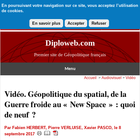
En poursuivant votre navigation sur ce site, vous acceptez l’utilisation
de cookies.
En savoir plus
Accepter
Refuser
Diploweb.com
Premier site de Géopolitique français
Menu
Accueil
>
Audiovisuel
>
Vidéo
Vidéo. Géopolitique du spatial, de la
Guerre froide au « New Space » : quoi
de neuf ?
Par
Fabien HERBERT
,
Pierre VERLUISE
,
Xavier PASCO
, le 8
septembre 2017